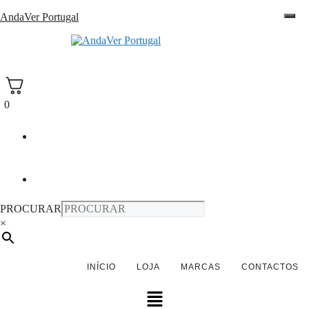
Saltar
AndaVer Portugal
para
o
andaver Portugal
conteúdo
0
PROCURAR
×
INÍCIO
LOJA
MARCAS
CONTACTOS
Menu