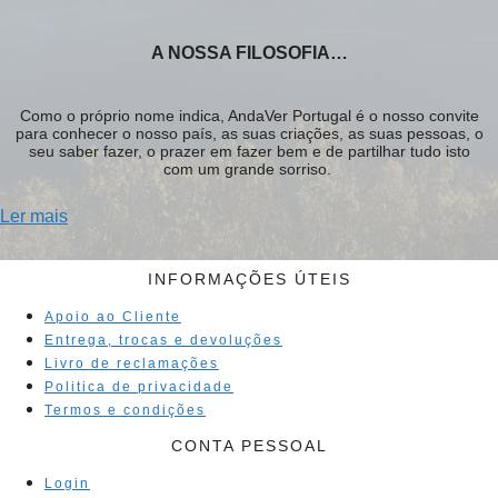
A NOSSA FILOSOFIA…
Como o próprio nome indica, AndaVer Portugal é o nosso convite
para conhecer o nosso país, as suas criações, as suas pessoas, o
seu saber fazer, o prazer em fazer bem e de partilhar tudo isto
com um grande sorriso.
Ler mais
INFORMAÇÕES ÚTEIS
Apoio ao Cliente
Entrega, trocas e devoluções
Livro de reclamações
Politica de privacidade
Termos e condições
CONTA PESSOAL
Login