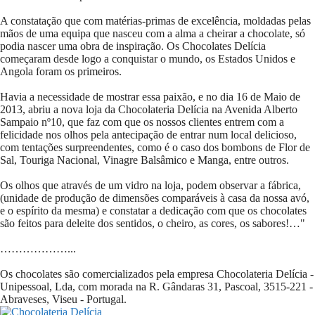
A constatação que com matérias-primas de excelência, moldadas pelas
mãos de uma equipa que nasceu com a alma a cheirar a chocolate, só
podia nascer uma obra de inspiração. Os Chocolates Delícia
começaram desde logo a conquistar o mundo, os Estados Unidos e
Angola foram os primeiros.
Havia a necessidade de mostrar essa paixão, e no dia 16 de Maio de
2013, abriu a nova loja da Chocolateria Delícia na Avenida Alberto
Sampaio nº10, que faz com que os nossos clientes entrem com a
felicidade nos olhos pela antecipação de entrar num local delicioso,
com tentações surpreendentes, como é o caso dos bombons de Flor de
Sal, Touriga Nacional, Vinagre Balsâmico e Manga, entre outros.
Os olhos que através de um vidro na loja, podem observar a fábrica,
(unidade de produção de dimensões comparáveis à casa da nossa avó,
e o espírito da mesma) e constatar a dedicação com que os chocolates
são feitos para deleite dos sentidos, o cheiro, as cores, os sabores!…"
………………...
Os chocolates são comercializados pela empresa Chocolateria Delícia -
Unipessoal, Lda, com morada na R. Gândaras 31, Pascoal, 3515-221 -
Abraveses, Viseu - Portugal.