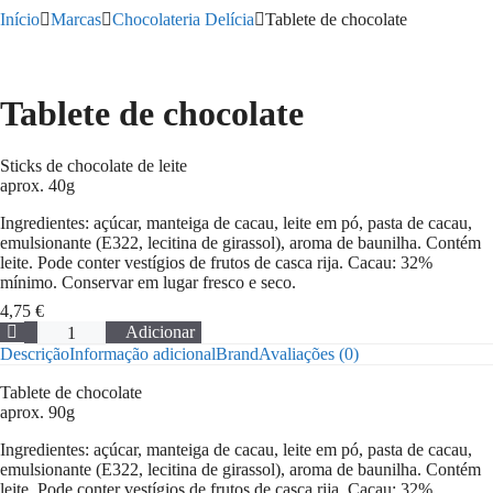
Início
Marcas
Chocolateria Delícia
Tablete de chocolate
Tablete de chocolate
Sticks de chocolate de leite
aprox. 40g
Ingredientes: açúcar, manteiga de cacau, leite em pó, pasta de cacau,
emulsionante (E322, lecitina de girassol), aroma de baunilha. Contém
leite. Pode conter vestígios de frutos de casca rija. Cacau: 32%
mínimo. Conservar em lugar fresco e seco.
4,75
€
Quantidade
Adicionar
de
Descrição
Informação adicional
Brand
Avaliações (0)
Tablete
de
Tablete de chocolate
chocolate
aprox. 90g
Ingredientes: açúcar, manteiga de cacau, leite em pó, pasta de cacau,
emulsionante (E322, lecitina de girassol), aroma de baunilha. Contém
leite. Pode conter vestígios de frutos de casca rija. Cacau: 32%