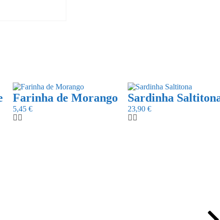
e
Farinha de Morango
Sardinha Saltiton
5,45
€
23,90
€