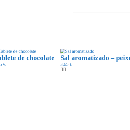
blete de chocolate
Sal aromatizado – peix
75
€
3,65
€