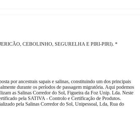
RICÃO, CEBOLINHO, SEGURELHA E PIRI-PIRI). *
 por ancestrais sapais e salinas, constituindo um dos principais
ncipalmente durante os períodos de passagem migratória. Aqui podemos
ocalizam as Salinas Corredor do Sol, Figueira da Foz Unip. Lda. Neste
certificado pela SATIVA - Controlo e Certificação de Produtos.
o pela Salinas Corredor do Sol, Unipessoal, Lda, Rua do