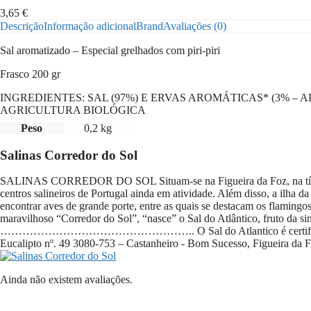
3,65
€
Descrição
Informação adicional
Brand
Avaliações (0)
Sal aromatizado – Especial grelhados com piri-piri
Frasco 200 gr
INGREDIENTES: SAL (97%) E ERVAS AROMÁTICAS* (3% – 
AGRICULTURA BIOLÓGICA
Peso
0,2 kg
Salinas Corredor do Sol
SALINAS CORREDOR DO SOL Situam-se na Figueira da Foz, na típica ilh
centros salineiros de Portugal ainda em atividade. Além disso, a ilha
encontrar aves de grande porte, entre as quais se destacam os flamingos
maravilhoso “Corredor do Sol”, “nasce” o Sal do Atlântico, fruto da sim
…………………………………………….. O Sal do Atlantico é certificado pela SAT
Eucalipto nº.
49 3080-753
– Castanheiro - Bom Sucesso, Figueira da F
Ainda não existem avaliações.