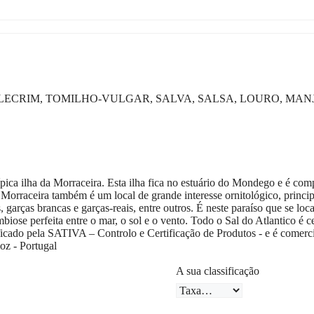
ALECRIM, TOMILHO-VULGAR, SALVA, SALSA, LOURO, MANJE
a da Morraceira. Esta ilha fica no estuário do Mondego e é composta
 da Morraceira também é um local de grande interesse ornitológico, pri
, garças brancas e garças-reais, entre outros. É neste paraíso que se l
biose perfeita entre o mar, o sol e o vento. Todo o Sal do Atlantico é 
IVA – Controlo e Certificação de Produtos - e é comercializad
oz - Portugal
A sua classificação