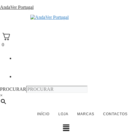
Saltar
AndaVer Portugal
para
o
andaver Portugal
conteúdo
0
PROCURAR
×
INÍCIO
LOJA
MARCAS
CONTACTOS
Menu