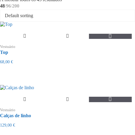
por
48
96
200
mais
recentes
This
product
Vestuário
has
Top
multiple
variants.
68,00
€
The
options
may
be
chosen
on
the
This
product
product
page
Vestuário
has
Calças de linho
multiple
variants.
129,00
€
The
options