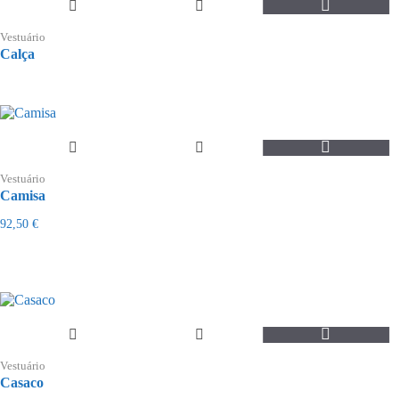
the
product
page
Vestuário
Calça
This
product
Vestuário
has
Camisa
multiple
variants.
92,50
€
The
options
may
be
chosen
on
the
product
page
Vestuário
Casaco