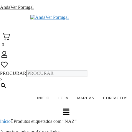
Saltar
AndaVer Portugal
para
o
andaver Portugal
conteúdo
0
PROCURAR
×
INÍCIO
LOJA
MARCAS
CONTACTOS
Menu
Início
Produtos etiquetados com “NAZ”
Ordenado
A mostrar todos os 43 resultados