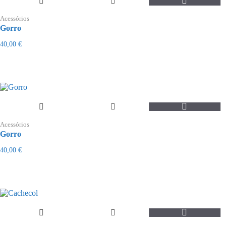
product
page
Acessórios
Gorro
40,00
€
Acessórios
Gorro
40,00
€