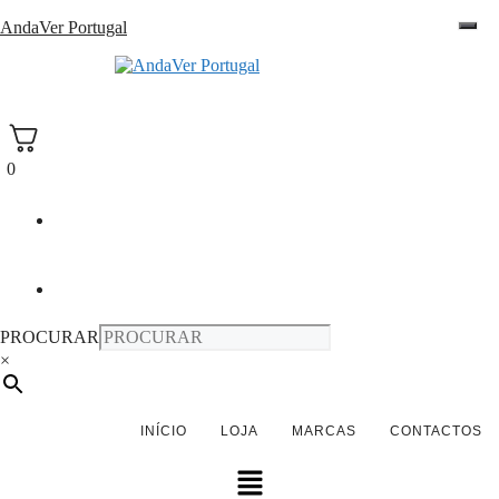
Saltar
AndaVer Portugal
para
o
andaver Portugal
conteúdo
0
PROCURAR
×
INÍCIO
LOJA
MARCAS
CONTACTOS
Menu