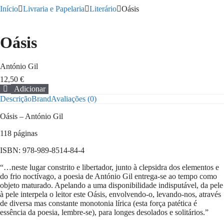
Início
Livraria e Papelaria
Literário
Oásis
Oásis
António Gil
12,50
€
Adicionar
Quantidade
Descrição
Brand
Avaliações (0)
de
Oásis
Oásis – António Gil
118 páginas
ISBN: 978-989-8514-84-4
“…neste lugar constrito e libertador, junto à clepsidra dos elementos e
do frio noctívago, a poesia de António Gil entrega-se ao tempo como
objeto maturado. Apelando a uma disponibilidade indisputável, da pele
à pele interpela o leitor este Oásis, envolvendo-o, levando-nos, através
de diversa mas constante monotonia lírica (esta força patética é
essência da poesia, lembre-se), para longes desolados e solitários.”