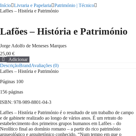
Início
Livraria e Papelaria
Património | Técnico
Lafões – História e Património
Lafões – História e Património
Jorge Adolfo de Meneses Marques
25,00
€
Adicionar
Quantidade
Descrição
Brand
Avaliações (0)
de
Lafões – História e Património
Lafões
-
Páginas 100
História
e
156 páginas
Património
ISBN: 978-989-8801-04-3
Lafões – História e Património é o resultado de um trabalho de campo
e de gabinete realizado ao longo de vários anos. É um retrato do
estabelecimento dos primeiros grupos humanos em Lafões – do
Neolítico final ao domínio romano – a partir do rico património
arqueológico e arquitetónico conhecido. “Num tempo em que o