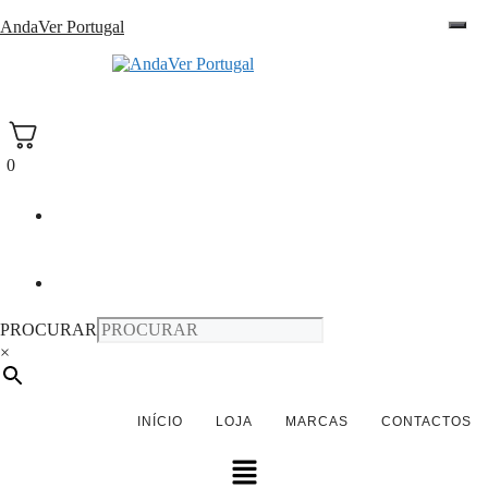
Saltar
AndaVer Portugal
para
o
andaver Portugal
conteúdo
0
PROCURAR
×
INÍCIO
LOJA
MARCAS
CONTACTOS
Menu