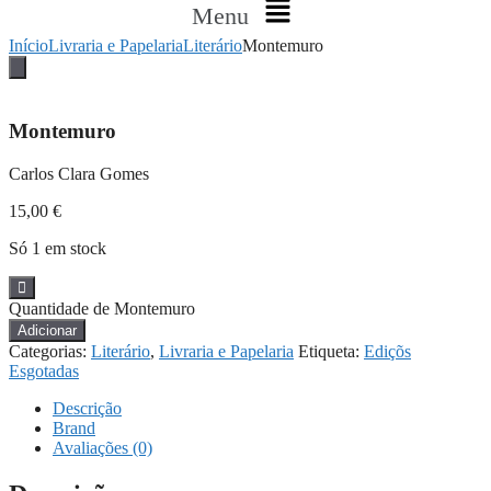
Menu
Início
Livraria e Papelaria
Literário
Montemuro
Montemuro
Carlos Clara Gomes
15,00
€
Só 1 em stock
Quantidade de Montemuro
Adicionar
Categorias:
Literário
,
Livraria e Papelaria
Etiqueta:
Ediçõs
Esgotadas
Descrição
Brand
Avaliações (0)