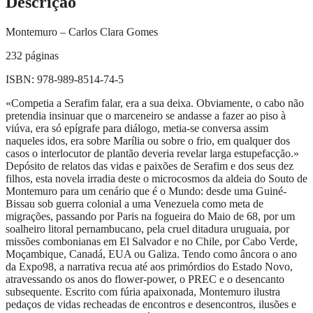
Descrição
Montemuro – Carlos Clara Gomes
232 páginas
ISBN: 978-989-8514-74-5
«Competia a Serafim falar, era a sua deixa. Obviamente, o cabo não
pretendia insinuar que o marceneiro se andasse a fazer ao piso à
viúva, era só epígrafe para diálogo, metia-se conversa assim
naqueles idos, era sobre Marília ou sobre o frio, em qualquer dos
casos o interlocutor de plantão deveria revelar larga estupefacção.»
Depósito de relatos das vidas e paixões de Serafim e dos seus dez
filhos, esta novela irradia deste o microcosmos da aldeia do Souto de
Montemuro para um cenário que é o Mundo: desde uma Guiné-
Bissau sob guerra colonial a uma Venezuela como meta de
migrações, passando por Paris na fogueira do Maio de 68, por um
soalheiro litoral pernambucano, pela cruel ditadura uruguaia, por
missões combonianas em El Salvador e no Chile, por Cabo Verde,
Moçambique, Canadá, EUA ou Galiza. Tendo como âncora o ano
da Expo98, a narrativa recua até aos primórdios do Estado Novo,
atravessando os anos do flower-power, o PREC e o desencanto
subsequente. Escrito com fúria apaixonada, Montemuro ilustra
pedaços de vidas recheadas de encontros e desencontros, ilusões e