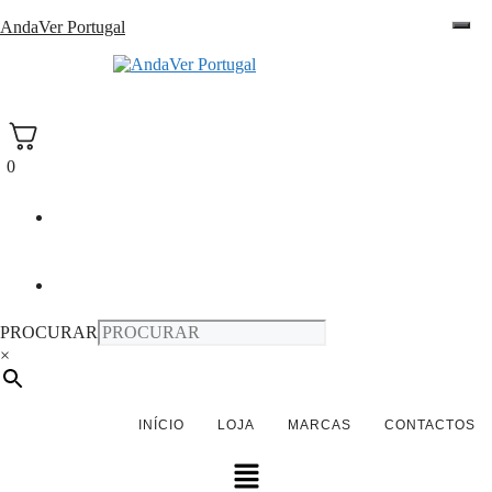
Saltar
AndaVer Portugal
para
o
andaver Portugal
conteúdo
0
PROCURAR
×
INÍCIO
LOJA
MARCAS
CONTACTOS
Menu