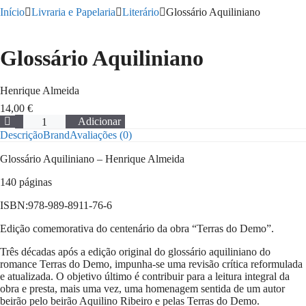
Início
Livraria e Papelaria
Literário
Glossário Aquiliniano
Glossário Aquiliniano
Henrique Almeida
14,00
€
Quantidade
Adicionar
de
Descrição
Brand
Avaliações (0)
Glossário
Aquiliniano
Glossário Aquiliniano – Henrique Almeida
140 páginas
ISBN:978-989-8911-76-6
Edição comemorativa do centenário da obra “Terras do Demo”.
Três décadas após a edição original do glossário aquiliniano do
romance Terras do Demo, impunha-se uma revisão crítica reformulada
e atualizada. O objetivo último é contribuir para a leitura integral da
obra e presta, mais uma vez, uma homenagem sentida de um autor
beirão pelo beirão Aquilino Ribeiro e pelas Terras do Demo.