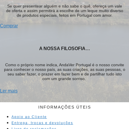
Se quer presentear alguém e não sabe o quê, ofereça um vale
de oferta e assim permitirá a escolhe de um leque muito diverso
de produtos especiais, feitos em Portugal com amor.
Comprar
A NOSSA FILOSOFIA…
Como o próprio nome indica, AndaVer Portugal é o nosso convite
para conhecer o nosso país, as suas criações, as suas pessoas, o
seu saber fazer, o prazer em fazer bem e de partilhar tudo isto
com um grande sorriso.
Ler mais
INFORMAÇÕES ÚTEIS
Apoio ao Cliente
Entrega, trocas e devoluções