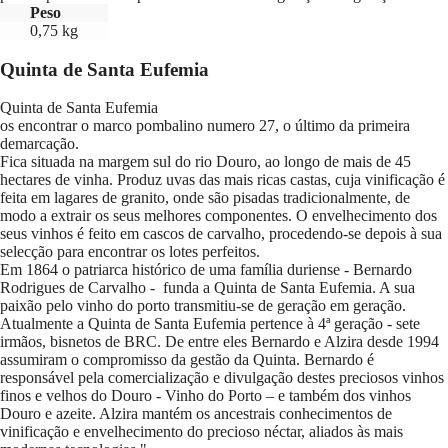
Peso
0,75 kg
Quinta de Santa Eufemia
Quinta de Santa Eufemia
os encontrar o marco pombalino numero 27, o último da primeira
demarcação.
Fica situada na margem sul do rio Douro, ao longo de mais de 45
hectares de vinha. Produz uvas das mais ricas castas, cuja vinificação é
feita em lagares de granito, onde são pisadas tradicionalmente, de
modo a extrair os seus melhores componentes. O envelhecimento dos
seus vinhos é feito em cascos de carvalho, procedendo-se depois à sua
selecção para encontrar os lotes perfeitos.
Em 1864 o patriarca histórico de uma família duriense - Bernardo
Rodrigues de Carvalho - funda a Quinta de Santa Eufemia. A sua
paixão pelo vinho do porto transmitiu-se de geração em geração.
Atualmente a Quinta de Santa Eufemia pertence à 4ª geração - sete
irmãos, bisnetos de BRC. De entre eles Bernardo e Alzira desde 1994
assumiram o compromisso da gestão da Quinta. Bernardo é
responsável pela comercialização e divulgação destes preciosos vinhos
finos e velhos do Douro - Vinho do Porto – e também dos vinhos
Douro e azeite. Alzira mantém os ancestrais conhecimentos de
vinificação e envelhecimento do precioso néctar, aliados às mais