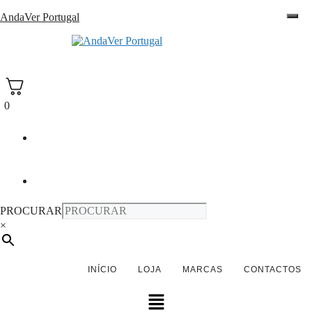
Saltar
AndaVer Portugal
para
o
andaver Portugal
conteúdo
0
PROCURAR
×
INÍCIO
LOJA
MARCAS
CONTACTOS
Menu