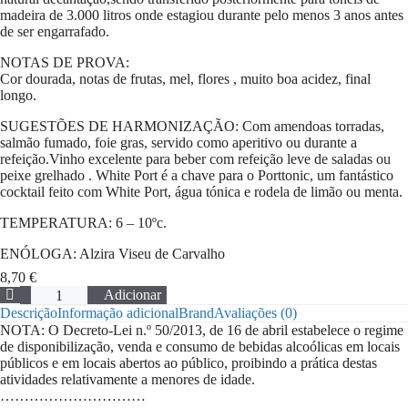
madeira de 3.000 litros onde estagiou durante pelo menos 3 anos antes
de ser engarrafado.
NOTAS DE PROVA:
Cor dourada, notas de frutas, mel, flores , muito boa acidez, final
longo.
SUGESTÕES DE HARMONIZAÇÃO: Com amendoas torradas,
salmão fumado, foie gras, servido como aperitivo ou durante a
refeição.Vinho excelente para beber com refeição leve de saladas ou
peixe grelhado . White Port é a chave para o Porttonic, um fantástico
cocktail feito com White Port, água tónica e rodela de limão ou menta.
TEMPERATURA: 6 – 10ºc.
ENÓLOGA: Alzira Viseu de Carvalho
8,70
€
Quantidade
Adicionar
de
Descrição
Informação adicional
Brand
Avaliações (0)
Vinho
NOTA: O Decreto-Lei n.º 50/2013, de
16 de abril
estabelece o regime
do
de disponibilização, venda e consumo de bebidas alcoólicas em locais
Porto
públicos e em locais abertos ao público, proibindo a prática destas
fine
atividades relativamente a menores de idade.
white
…………………………