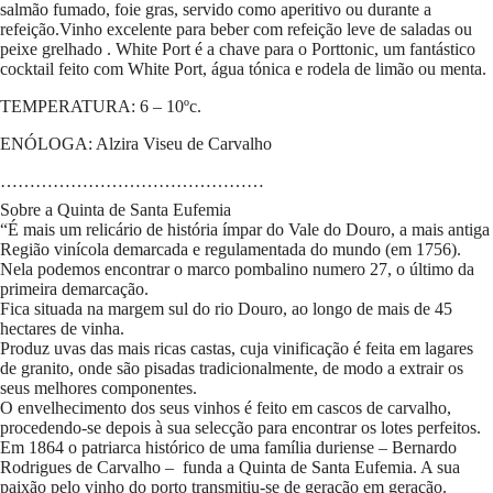
salmão fumado, foie gras, servido como aperitivo ou durante a
refeição.Vinho excelente para beber com refeição leve de saladas ou
peixe grelhado . White Port é a chave para o Porttonic, um fantástico
cocktail feito com White Port, água tónica e rodela de limão ou menta.
TEMPERATURA: 6 – 10ºc.
ENÓLOGA: Alzira Viseu de Carvalho
………………………………………
Sobre a Quinta de Santa Eufemia
“É mais um relicário de história ímpar do Vale do Douro, a mais antiga
Região vinícola demarcada e regulamentada do mundo (em 1756).
Nela podemos encontrar o marco pombalino numero 27, o último da
primeira demarcação.
Fica situada na margem sul do rio Douro, ao longo de mais de 45
hectares de vinha.
Produz uvas das mais ricas castas, cuja vinificação é feita em lagares
de granito, onde são pisadas tradicionalmente, de modo a extrair os
seus melhores componentes.
O envelhecimento dos seus vinhos é feito em cascos de carvalho,
procedendo-se depois à sua selecção para encontrar os lotes perfeitos.
Em 1864 o patriarca histórico de uma família duriense – Bernardo
Rodrigues de Carvalho – funda a Quinta de Santa Eufemia. A sua
paixão pelo vinho do porto transmitiu-se de geração em geração.