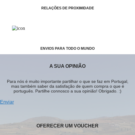
RELAÇÕES DE PROXIMIDADE
ENVIOS PARA TODO O MUNDO
A SUA OPINIÃO
Para nós é muito importante partilhar o que se faz em Portugal,
mas também saber da satisfação de quem compra o que é
português. Partilhe connosco a sua opinião! Obrigado. :)
Enviar
OFERECER UM VOUCHER