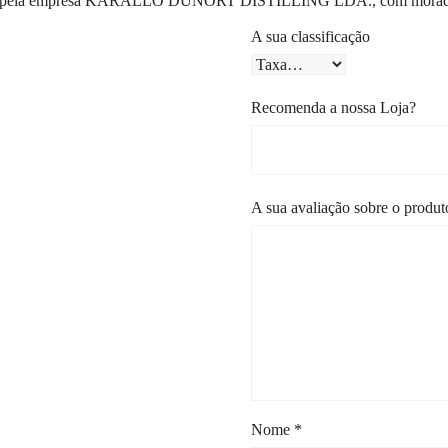
ado pela empresa KARALLO DUNORT DISTILLING LDA., com morada no 
A sua classificação
Recomenda a nossa Loja?
A sua avaliação sobre o produ
Nome
*