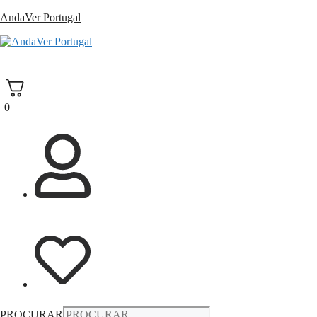
Saltar
AndaVer Portugal
para
o
andaver Portugal
conteúdo
0
PROCURAR