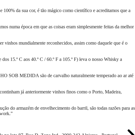
0% da sua cor, é tão mágico como científico e acreditamos que a
amos numa época em que as coisas eram simplesmente feitas da melhor
er vinhos mundialmente reconhecidos, assim como daquele que é o
te dos 15.º C aos 40.º C / 60.º F a 105.º F) leva o nosso Whisky a
ALHO SOB MEDIDA são de carvalho naturalmente temperado ao ar até
ntinham já anteriormente vinhos finos como o Porto, Madeira,
rução do armazém de envelhecimento do barril, são todas razões para as
dwork.”