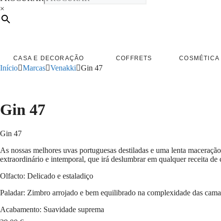
×
CASA E DECORAÇÃO
COFFRETS
COSMÉTICA 
Início
Marcas
Venakki
Gin 47
Gin 47
Gin 47
As nossas melhores uvas portuguesas destiladas e uma lenta maceração
extraordinário e intemporal, que irá deslumbrar em qualquer receita de 
Olfacto: Delicado e estaladiço
Paladar: Zimbro arrojado e bem equilibrado na complexidade das cama
Acabamento: Suavidade suprema