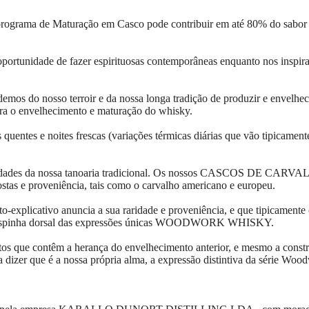
ma de Maturação em Casco pode contribuir em até 80% do sabor e 10
portunidade de fazer espirituosas contemporâneas enquanto nos inspir
s do nosso terroir e da nossa longa tradição de produzir e envelhec
ara o envelhecimento e maturação do whisky.
s quentes e noites frescas (variações térmicas diárias que vão tipicamen
bilidades da nossa tanoaria tradicional. Os nossos CASCOS DE CARV
stas e proveniência, tais como o carvalho americano e europeu.
ativo anuncia a sua raridade e proveniência, e que tipicamente co
ão a espinha dorsal das expressões únicas WOODWORK WHISKY.
ntos que contêm a herança do envelhecimento anterior, e mesmo a const
 que é a nossa própria alma, a expressão distintiva da série Woo