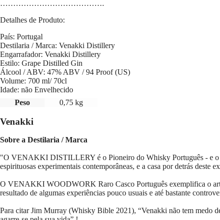
…………………………
……….
Detalhes de Produto:
País: Portugal
Destilaria / Marca: Venakki Distillery
Engarrafador: Venakki Distillery
Estilo: Grape Distilled Gin
Álcool / ABV: 47% ABV / 94 Proof (US)
Volume: 700 ml/ 70cl
Idade: não Envelhecido
Peso
0,75 kg
Venakki
Sobre a Destilaria / Marca
"O VENAKKI DISTILLERY é o Pioneiro do Whisky Português - e o ve
espirituosas experimentais contemporâneas, e a casa por detrás de
O VENAKKI WOODWORK Raro Casco Português exemplifica o artesanato, 
resultado de algumas experiências pouco usuais e até bastante controv
Para citar Jim Murray (Whisky Bible 2021), “Venakki não tem medo de 
agarre-se pela sua vida”.!