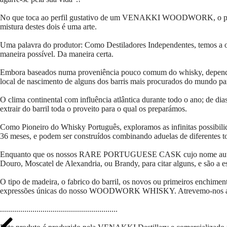
No que toca ao perfil gustativo de um VENAKKI WOODWORK, o progra
mistura destes dois é uma arte.
Uma palavra do produtor: Como Destiladores Independentes, temos a o
maneira possível. Da maneira certa.
Embora baseados numa proveniência pouco comum do whisky, dependemo
local de nascimento de alguns dos barris mais procurados do mundo p
O clima continental com influência atlântica durante todo o ano; de dia
extrair do barril toda o proveito para o qual os preparámos.
Como Pioneiro do Whisky Português, exploramos as infinitas possi
36 meses, e podem ser construídos combinando aduelas de diferentes to
Enquanto que os nossos RARE PORTUGUESE CASK cujo nome auto-explic
Douro, Moscatel de Alexandria, ou Brandy, para citar alguns, e s
O tipo de madeira, o fabrico do barril, os novos ou primeiros enchime
expressões únicas do nosso WOODWORK WHISKY. Atrevemo-nos a dizer
..........................................................