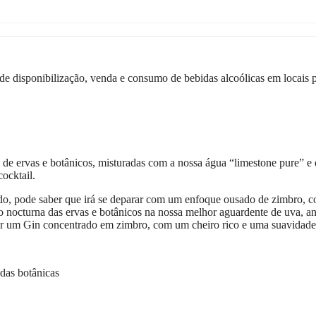
 disponibilização, venda e consumo de bebidas alcoólicas em locais púb
 de ervas e botânicos, misturadas com a nossa água “limestone pure” e
cocktail.
do, pode saber que irá se deparar com um enfoque ousado de zimbro, c
 nocturna das ervas e botânicos na nossa melhor aguardente de uva, ant
bter um Gin concentrado em zimbro, com um cheiro rico e uma suavidad
das botânicas