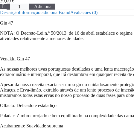
39,00
€
Quantidade
Adicionar
de
Descrição
Informação adicional
Brand
Avaliações (0)
Gin
47
Gin 47
NOTA: O Decreto-Lei n.º 50/2013, de 16 de abril estabelece o regime de
atividades relativamente a menores de idade.
…………………………
……….
Venakki Gin 47
As nossas melhores uvas portuguesas destiladas e uma lenta maceração
extraordinário e intemporal, que irá deslumbrar em qualquer receita de 
Apesar da nossa receita exacta ser um segredo cuidadosamente protegi
Alcaçuz e Erva-limão, extraído através de um lento processo de imersão
misturamos todas estas ervas no nosso processo de duas fases para o
Olfacto: Delicado e estaladiço
Paladar: Zimbro arrojado e bem equilibrado na complexidade das cama
Acabamento: Suavidade suprema