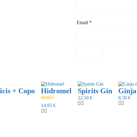
Email
*
cis + Copo
Hidromel
Spirits Gin
Ginj
22,50
€
8,50
€
Avaliação
14,95
€
4.00
de 5