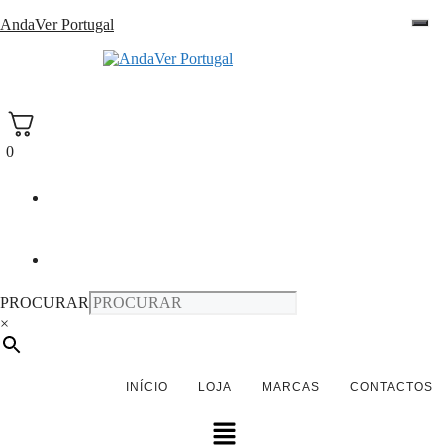
Saltar
AndaVer Portugal
para
o
andaver Portugal
conteúdo
0
PROCURAR
×
INÍCIO
LOJA
MARCAS
CONTACTOS
Menu