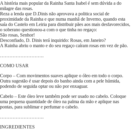
A história mais popular da Rainha Santa Isabel é sem dúvida a do
milagre das rosas.
Reza a lenda que D.Dinis não aprovava a politica social de
proximidade da Rainha e que numa manhã de Inverno, quando esta
saía do Castelo em Leiria para distribuir pães aos mais desfavorecidos,
o soberano questionou-a com o que tinha no regaço:
São rosas, Senhor!
Desconfiado, D. Dinis terá inquirido: Rosas, em Janeiro?
A Rainha abriu o manto e do seu regaço caíram rosas em vez de pão.
……………………….
COMO USAR
Corpo – Com movimentos suaves aplique o óleo em todo o corpo.
Outra sugestão é usar depois do banho ainda com a pele húmida,
podendo de seguida optar ou não por enxaguar.
Cabelo – Este óleo leve também pode ser usado no cabelo. Coloque
uma pequena quantidade de óleo na palma da mão e aplique nas
pontas, para sublimar e perfumar o cabelo.
……………………….
INGREDIENTES