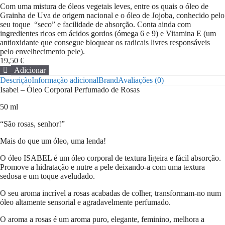
Com uma mistura de óleos vegetais leves, entre os quais o óleo de
Grainha de Uva de origem nacional e o óleo de Jojoba, conhecido pelo
seu toque “seco” e facilidade de absorção. Conta ainda com
ingredientes ricos em ácidos gordos (ómega 6 e 9) e Vitamina E (um
antioxidante que consegue bloquear os radicais livres responsáveis
pelo envelhecimento pele).
19,50
€
Adicionar
Quantidade
Descrição
Informação adicional
Brand
Avaliações (0)
de
Isabel – Óleo Corporal Perfumado de Rosas
Óleo
Corporal
50 ml
Isabel
“São rosas, senhor!”
Mais do que um óleo, uma lenda!
O óleo ISABEL é um óleo corporal de textura ligeira e fácil absorção.
Promove a hidratação e nutre a pele deixando-a com uma textura
sedosa e um toque aveludado.
O seu aroma incrível a rosas acabadas de colher, transformam-no num
óleo altamente sensorial e agradavelmente perfumado.
O aroma a rosas é um aroma puro, elegante, feminino, melhora a