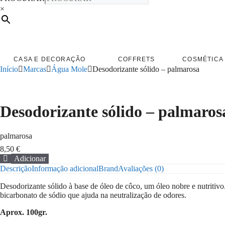
×
CASA E DECORAÇÃO
COFFRETS
COSMÉTICA 
Início
Marcas
Água Mole
Desodorizante sólido – palmarosa
Desodorizante sólido – palmaros
palmarosa
8,50
€
Adicionar
Quantidade
Descrição
Informação adicional
Brand
Avaliações (0)
de
Desodorizante
Desodorizante sólido à base de óleo de côco, um óleo nobre e nutritiv
sólido
bicarbonato de sódio que ajuda na neutralização de odores.
-
palmarosa
Aprox. 100gr.