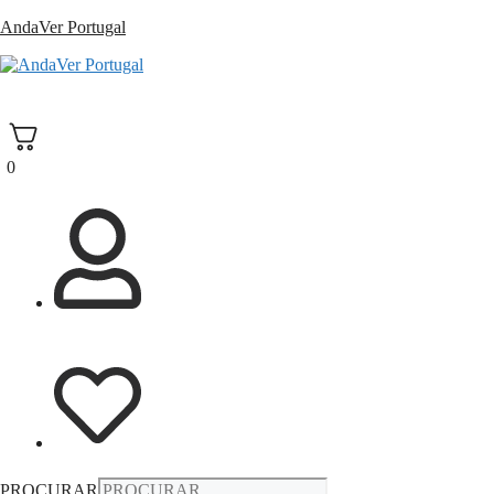
Saltar
AndaVer Portugal
para
o
andaver Portugal
conteúdo
0
PROCURAR