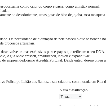
desodorizante com o calor do corpo e passar como um stick normal;
lhada;
iamente ao desodorizante, umas gotas de óleo de jojoba, rosa mosqueta 
dade. Da necessidade de hidratação da pele nasceu o que se tornaria h
 de processos artesanais.
desenvolve aromas exclusivos para espaços que reflictam o seu DNA. S
 pele, Água Mole cresceu, amadureceu, inovou e expandiu-se.
so de empreendedorismo Acredita Portugal. Desde então, desenvolveu u
vo Policarpo Leitão dos Santos, a sua criadora, com morada em
Rua d
A sua classificação