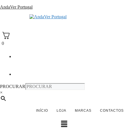
Saltar
AndaVer Portugal
para
o
andaver Portugal
conteúdo
0
PROCURAR
×
INÍCIO
LOJA
MARCAS
CONTACTOS
Menu