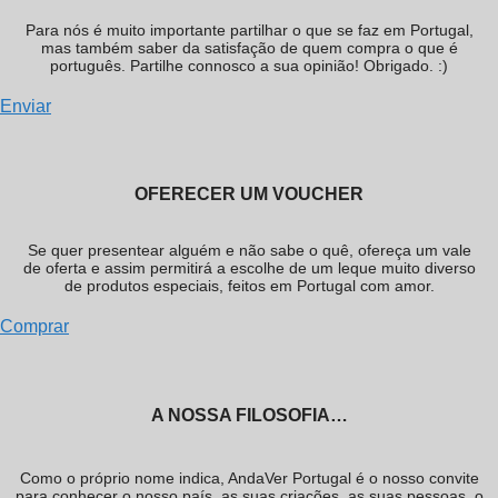
Para nós é muito importante partilhar o que se faz em Portugal,
mas também saber da satisfação de quem compra o que é
português. Partilhe connosco a sua opinião! Obrigado. :)
Enviar
OFERECER UM VOUCHER
Se quer presentear alguém e não sabe o quê, ofereça um vale
de oferta e assim permitirá a escolhe de um leque muito diverso
de produtos especiais, feitos em Portugal com amor.
Comprar
A NOSSA FILOSOFIA…
Como o próprio nome indica, AndaVer Portugal é o nosso convite
para conhecer o nosso país, as suas criações, as suas pessoas, o