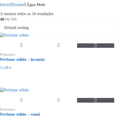
Início
Brands
Água Mole
Ordenado
A mostrar todos os 16 resultados
por
48
96
200
mais
recentes
Perfumaria
Perfume sólido – lavanda
11,00
€
Perfumaria
Perfume sólido – romã