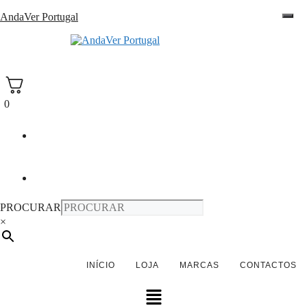
Saltar
AndaVer Portugal
para
o
andaver Portugal
conteúdo
0
PROCURAR
×
INÍCIO
LOJA
MARCAS
CONTACTOS
Menu