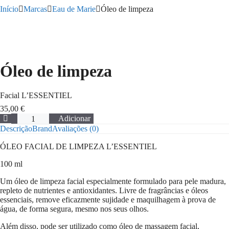
Início
Marcas
Eau de Marie
Óleo de limpeza
Óleo de limpeza
Facial L’ESSENTIEL
35,00
€
Quantidade
Adicionar
de
Descrição
Brand
Avaliações (0)
Óleo
de
ÓLEO FACIAL DE LIMPEZA L’ESSENTIEL
limpeza
100 ml
Um óleo de limpeza facial especialmente formulado para pele madura,
repleto de nutrientes e antioxidantes. Livre de fragrâncias e óleos
essenciais, remove eficazmente sujidade e maquilhagem à prova de
água, de forma segura, mesmo nos seus olhos.
Além disso, pode ser utilizado como óleo de massagem facial,