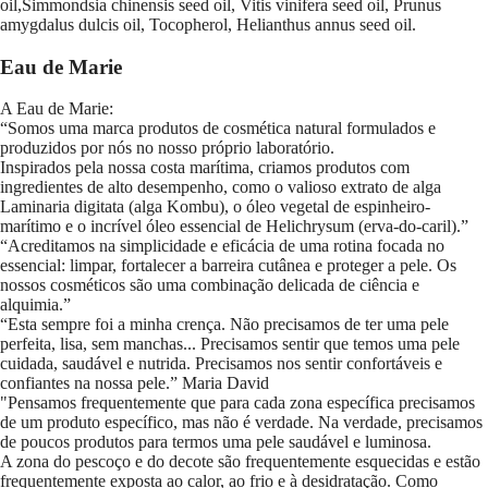
oil,Simmondsia chinensis seed oil, Vitis vinifera seed oil, Prunus
amygdalus dulcis oil, Tocopherol, Helianthus annus seed oil.
Eau de Marie
A Eau de Marie:
“Somos uma marca produtos de cosmética natural formulados e
produzidos por nós no nosso próprio laboratório.
Inspirados pela nossa costa marítima, criamos produtos com
ingredientes de alto desempenho, como o valioso extrato de alga
Laminaria digitata (alga Kombu), o óleo vegetal de espinheiro-
marítimo e o incrível óleo essencial de Helichrysum (erva-do-caril).”
“Acreditamos na simplicidade e eficácia de uma rotina focada no
essencial: limpar, fortalecer a barreira cutânea e proteger a pele. Os
nossos cosméticos são uma combinação delicada de ciência e
alquimia.”
“Esta sempre foi a minha crença. Não precisamos de ter uma pele
perfeita, lisa, sem manchas... Precisamos sentir que temos uma pele
cuidada, saudável e nutrida. Precisamos nos sentir confortáveis e
confiantes na nossa pele.” Maria David
"Pensamos frequentemente que para cada zona específica precisamos
de um produto específico, mas não é verdade. Na verdade, precisamos
de poucos produtos para termos uma pele saudável e luminosa.
A zona do pescoço e do decote são frequentemente esquecidas e estão
frequentemente exposta ao calor, ao frio e à desidratação. Como