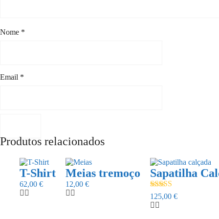
Nome
*
Email
*
Produtos relacionados
This
This
This
product
product
product
T-Shirt
Meias tremoço
Sapatilha Ca
has
has
has
62,00
€
12,00
€
multiple
multiple
multiple
Avaliação
125,00
€
variants.
variants.
variants.
5.00
de 5
The
The
The
options
options
options