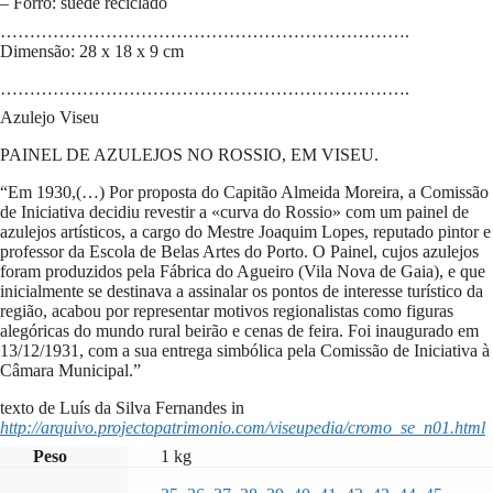
– Forro: suede reciclado
…………………………………………………………….
Dimensão: 28 x 18 x 9 cm
…………………………………………………………….
Azulejo Viseu
PAINEL DE AZULEJOS NO ROSSIO, EM VISEU.
“Em 1930,(…) Por proposta do Capitão Almeida Moreira, a Comissão
de Iniciativa decidiu revestir a «curva do Rossio» com um painel de
azulejos artísticos, a cargo do Mestre Joaquim Lopes, reputado pintor e
professor da Escola de Belas Artes do Porto. O Painel, cujos azulejos
foram produzidos pela Fábrica do Agueiro (Vila Nova de Gaia), e que
inicialmente se destinava a assinalar os pontos de interesse turístico da
região, acabou por representar motivos regionalistas como figuras
alegóricas do mundo rural beirão e cenas de feira. Foi inaugurado em
13/12/1931, com a sua entrega simbólica pela Comissão de Iniciativa à
Câmara Municipal.”
texto de Luís da Silva Fernandes in
http://arquivo.projectopatrimo
nio.com/viseupedia/cromo_se_
n01.html
Peso
1 kg