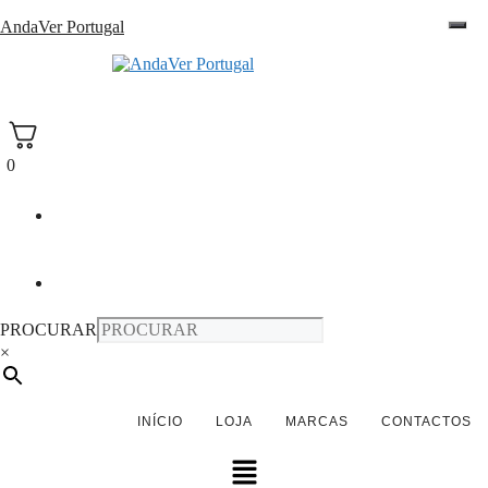
Saltar
AndaVer Portugal
para
o
andaver Portugal
conteúdo
0
PROCURAR
×
INÍCIO
LOJA
MARCAS
CONTACTOS
Menu