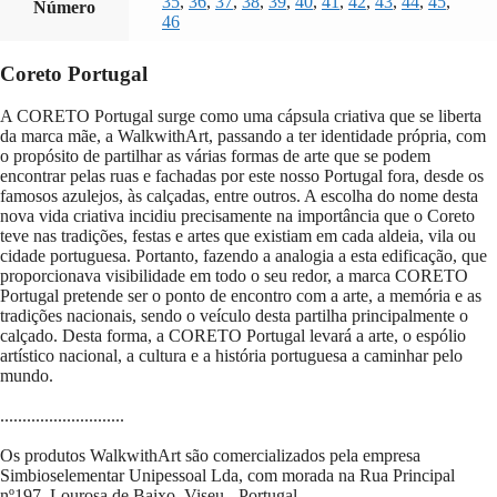
35
,
36
,
37
,
38
,
39
,
40
,
41
,
42
,
43
,
44
,
45
,
Número
46
Coreto Portugal
A CORETO Portugal surge como uma cápsula criativa que se liberta
da marca mãe, a WalkwithArt, passando a ter identidade própria, com
o propósito de partilhar as várias formas de arte que se podem
encontrar pelas ruas e fachadas por este nosso Portugal fora, desde os
famosos azulejos, às calçadas, entre outros. A escolha do nome desta
nova vida criativa incidiu precisamente na importância que o Coreto
teve nas tradições, festas e artes que existiam em cada aldeia, vila ou
cidade portuguesa. Portanto, fazendo a analogia a esta edificação, que
proporcionava visibilidade em todo o seu redor, a marca CORETO
Portugal pretende ser o ponto de encontro com a arte, a memória e as
tradições nacionais, sendo o veículo desta partilha principalmente o
calçado. Desta forma, a CORETO Portugal levará a arte, o espólio
artístico nacional, a cultura e a história portuguesa a caminhar pelo
mundo.
............................
Os produtos WalkwithArt são comercializados pela empresa
Simbioselementar Unipessoal Lda, com morada na Rua Principal
nº197, Lourosa de Baixo, Viseu - Portugal