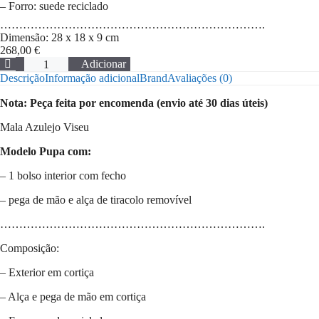
– Forro: suede reciclado
…………………………………………………………….
Dimensão: 28 x 18 x 9 cm
268,00
€
Quantidade
Adicionar
de
Descrição
Informação adicional
Brand
Avaliações (0)
Mala
Azulejo
Nota: Peça feita por encomenda (envio até 30 dias úteis)
Viseu
Mala Azulejo Viseu
Modelo Pupa com:
– 1 bolso interior com fecho
– pega de mão e alça de tiracolo removível
…………………………………………………………….
Composição:
– Exterior em cortiça
– Alça e pega de mão em cortiça