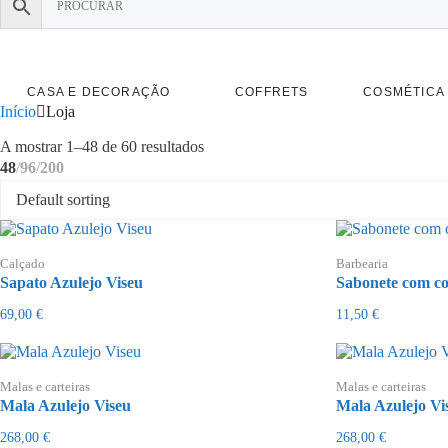
CASA E DECORAÇÃO
COFFRETS
COSMÉTICA 
Início
Loja
Ordenado
A mostrar 1–48 de 60 resultados
por
48
96
200
mais
recentes
Calçado
Barbearia
Sapato Azulejo Viseu
Sabonete com co
69,00
€
11,50
€
Malas e carteiras
Malas e carteiras
Mala Azulejo Viseu
Mala Azulejo Vi
268,00
€
268,00
€