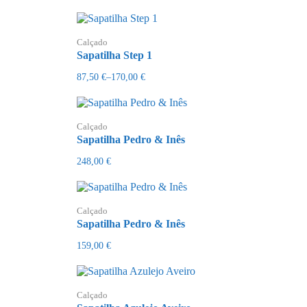
Calçado
Sapatilha Step 1
87,50
€
–
170,00
€
Price
range:
87,50 €
through
170,00 €
Calçado
Sapatilha Pedro & Inês
248,00
€
Calçado
Sapatilha Pedro & Inês
159,00
€
Calçado