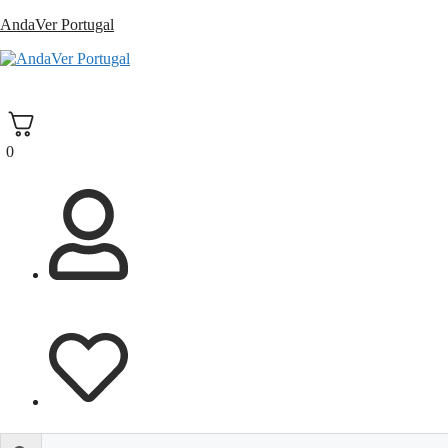
Saltar
AndaVer Portugal
para
o
andaver Portugal
conteúdo
0