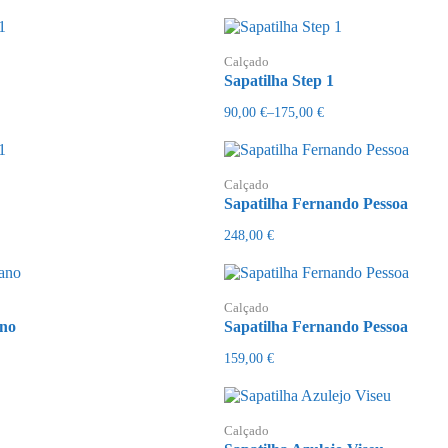
Calçado
Sapatilha Step 1
90,00
€
–
175,00
€
Price
range:
90,00 €
through
175,00 €
Calçado
Sapatilha Fernando Pessoa
248,00
€
Calçado
ano
Sapatilha Fernando Pessoa
159,00
€
Calçado