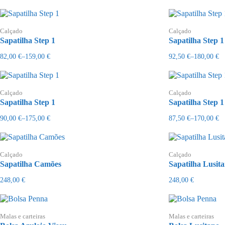
Calçado
Calçado
Sapatilha Step 1
Sapatilha Step 1
82,00
€
–
159,00
€
92,50
€
–
180,00
€
Price
Price
range:
range:
82,00 €
92,50 €
through
through
159,00 €
180,00 €
Calçado
Calçado
Sapatilha Step 1
Sapatilha Step 1
90,00
€
–
175,00
€
87,50
€
–
170,00
€
Price
Price
range:
range:
90,00 €
87,50 €
through
through
175,00 €
170,00 €
Calçado
Calçado
Sapatilha Camões
Sapatilha Lusit
248,00
€
248,00
€
Malas e carteiras
Malas e carteiras