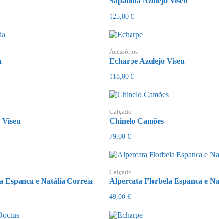
Sapatilha Azulejo Viseu
125,00
€
Acessórios
a
Echarpe Azulejo Viseu
118,00
€
Calçado
 Viseu
Chinelo Camões
79,00
€
Calçado
a Espanca e Natália Correia
Alpercata Florbela Espanca e Na
49,00
€