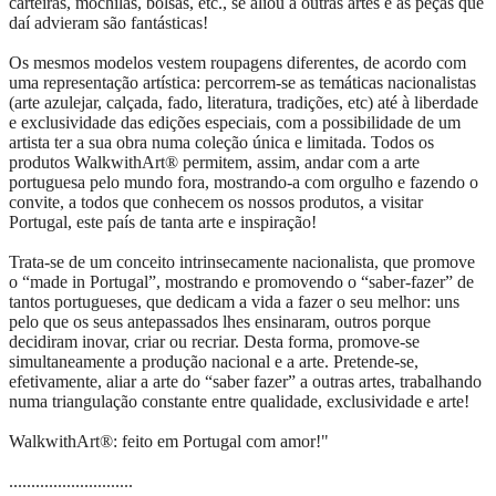
carteiras, mochilas, bolsas, etc., se aliou a outras artes e as peças que
daí advieram são fantásticas!
Os mesmos modelos vestem roupagens diferentes, de acordo com
uma representação artística: percorrem-se as temáticas nacionalistas
(arte azulejar, calçada, fado, literatura, tradições, etc) até à liberdade
e exclusividade das edições especiais, com a possibilidade de um
artista ter a sua obra numa coleção única e limitada. Todos os
produtos WalkwithArt® permitem, assim, andar com a arte
portuguesa pelo mundo fora, mostrando-a com orgulho e fazendo o
convite, a todos que conhecem os nossos produtos, a visitar
Portugal, este país de tanta arte e inspiração!
Trata-se de um conceito intrinsecamente nacionalista, que promove
o “made in Portugal”, mostrando e promovendo o “saber-fazer” de
tantos portugueses, que dedicam a vida a fazer o seu melhor: uns
pelo que os seus antepassados lhes ensinaram, outros porque
decidiram inovar, criar ou recriar. Desta forma, promove-se
simultaneamente a produção nacional e a arte. Pretende-se,
efetivamente, aliar a arte do “saber fazer” a outras artes, trabalhando
numa triangulação constante entre qualidade, exclusividade e arte!
WalkwithArt®: feito em Portugal com amor!"
............................