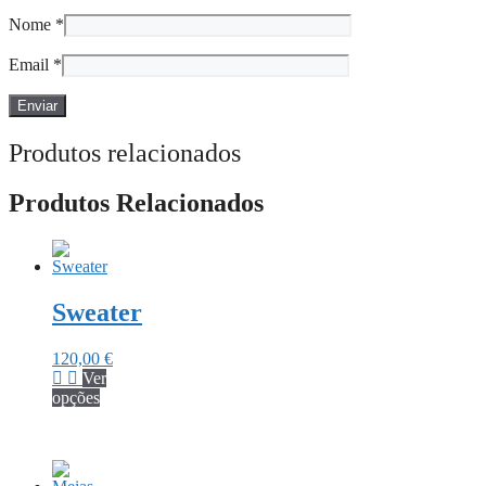
Nome
*
Email
*
Produtos relacionados
Produtos Relacionados
Sweater
120,00
€
Ver
This
opções
product
has
multiple
variants.