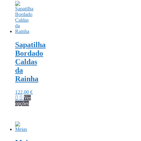
Sapatilha
Bordado
Caldas
da
Rainha
122,00
€
Ver
This
opções
product
has
multiple
variants.
The
options