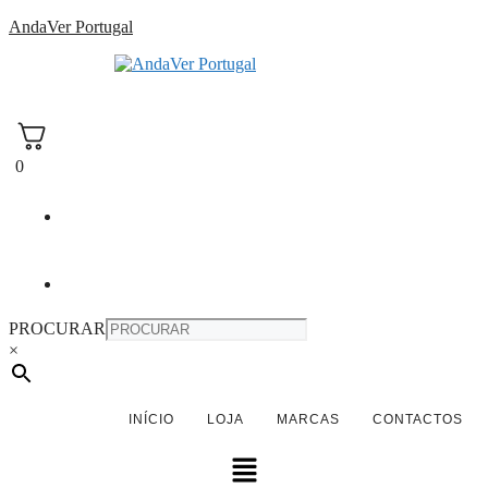
Saltar
AndaVer Portugal
para
o
andaver Portugal
conteúdo
0
PROCURAR
×
INÍCIO
LOJA
MARCAS
CONTACTOS
Menu