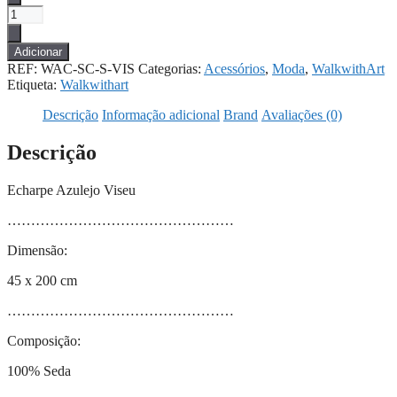
Quantidade
de
Echarpe
Adicionar
Azulejo
REF:
WAC-SC-S-VIS
Categorias:
Acessórios
,
Moda
,
WalkwithArt
Viseu
Etiqueta:
Walkwithart
Descrição
Informação adicional
Brand
Avaliações (0)
Descrição
Echarpe Azulejo Viseu
…………………………………………
Dimensão:
45 x 200 cm
…………………………………………
Composição:
100% Seda