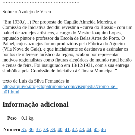
…………………………………………
Sobre o Azulejo de Viseu
“Em 1930,(…) Por proposta do Capitão Almeida Moreira, a
Comissão de Iniciativa decidiu revestir a «curva do Rossio» com um
painel de azulejos artísticos, a cargo do Mestre Joaquim Lopes,
reputado pintor e professor da Escola de Belas Artes do Porto. O
Painel, cujos azulejos foram produzidos pela Fábrica do Agueiro
(Vila Nova de Gaia), e que inicialmente se destinava a assinalar os
pontos de interesse turístico da região, acabou por representar
motivos regionalistas como figuras alegóricas do mundo rural beirão
e cenas de feira. Foi inaugurado em 13/12/1931, com a sua entrega
simbólica pela Comissão de Iniciativa à Câmara Municipal.”
texto de Luís da Silva Fernandes in
http://arquivo.projectopatrimo
nio.com/viseupedia/cromo_se_
n01.html
Informação adicional
Peso
0,1 kg
Número
35
,
36
,
37
,
38
,
39
,
40
,
41
,
42
,
43
,
44
,
45
,
46