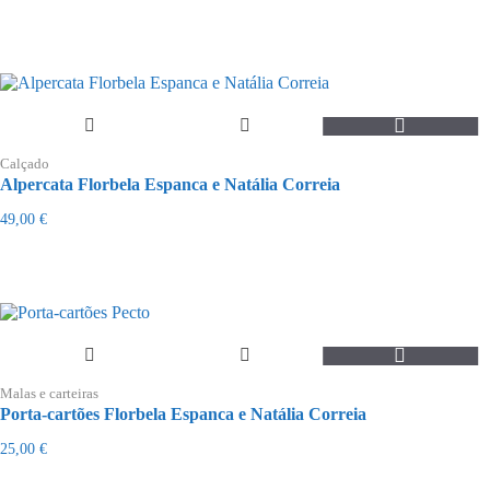
This
product
Calçado
has
Alpercata Florbela Espanca e Natália Correia
multiple
variants.
49,00
€
The
options
may
be
chosen
on
the
product
page
Malas e carteiras
Porta-cartões Florbela Espanca e Natália Correia
25,00
€