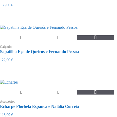
variants.
135,00
€
The
options
may
be
chosen
on
the
This
product
product
page
Calçado
has
Sapatilha Eça de Queirós e Fernando Pessoa
multiple
variants.
122,00
€
The
options
may
be
chosen
on
the
product
page
Acessórios
Echarpe Florbela Espanca e Natália Correia
118,00
€