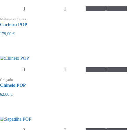
Malas e carteiras
Carteira POP
179,00
€
This
product
Calçado
has
Chinelo POP
multiple
variants.
62,00
€
The
options
may
be
chosen
on
the