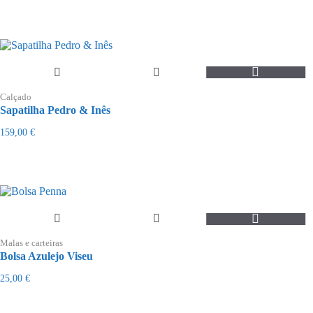
options
may
be
chosen
on
the
This
product
product
page
Calçado
has
Sapatilha Pedro & Inês
multiple
variants.
159,00
€
The
options
may
be
chosen
on
the
product
page
Malas e carteiras
Bolsa Azulejo Viseu
25,00
€