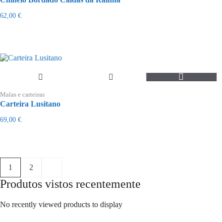
multiple
variants.
62,00
€
The
options
may
be
chosen
on
the
product
page
Malas e carteiras
Carteira Lusitano
69,00
€
1
2
Produtos vistos recentemente
No recently viewed products to display