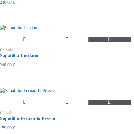
variants.
248,00
€
The
options
may
be
chosen
on
the
This
product
product
page
Calçado
has
Sapatilha Lusitano
multiple
variants.
248,00
€
The
options
may
be
chosen
on
the
This
product
product
page
Calçado
has
Sapatilha Fernando Pessoa
multiple
variants.
159,00
€
The