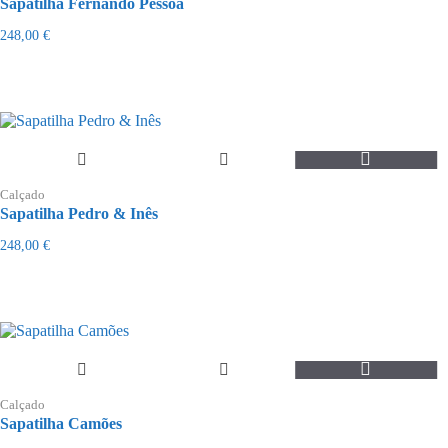
Sapatilha Fernando Pessoa
multiple
variants.
248,00
€
The
options
may
be
chosen
on
the
This
product
product
page
Calçado
has
Sapatilha Pedro & Inês
multiple
variants.
248,00
€
The
options
may
be
chosen
on
the
This
product
product
page
Calçado
has
Sapatilha Camões
multiple