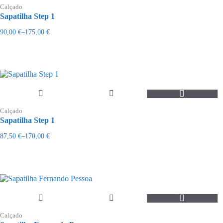
page
Calçado
Sapatilha Step 1
90,00
€
–
175,00
€
Price
range:
90,00 €
through
175,00 €
This
product
Calçado
has
Sapatilha Step 1
multiple
variants.
87,50
€
–
170,00
€
Price
The
range:
options
87,50 €
may
through
be
170,00 €
chosen
on
the
This
product
product
page
Calçado
has