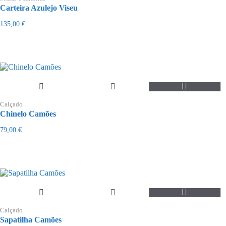
Carteira Azulejo Viseu
135,00
€
This
product
Calçado
has
Chinelo Camões
multiple
variants.
79,00
€
The
options
may
be
chosen
on
the
This
product
product
page
Calçado
has
Sapatilha Camões
multiple