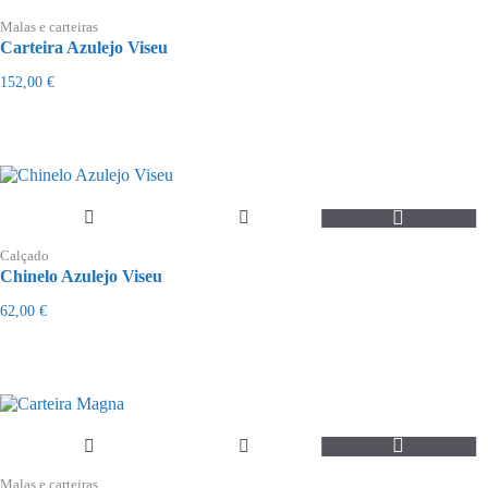
Malas e carteiras
Carteira Azulejo Viseu
152,00
€
This
product
Calçado
has
Chinelo Azulejo Viseu
multiple
variants.
62,00
€
The
options
may
be
chosen
on
the
product
page
Malas e carteiras