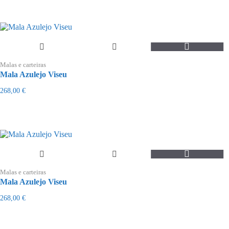
may
be
chosen
on
the
product
page
Malas e carteiras
Mala Azulejo Viseu
268,00
€
Malas e carteiras
Mala Azulejo Viseu
268,00
€