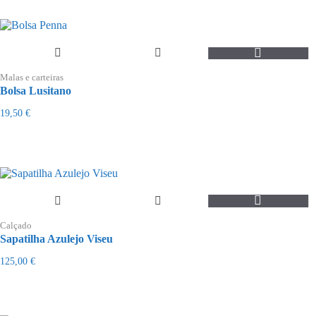
Malas e carteiras
Bolsa Lusitano
19,50
€
This
product
Calçado
has
Sapatilha Azulejo Viseu
multiple
variants.
125,00
€
The
options
may
be