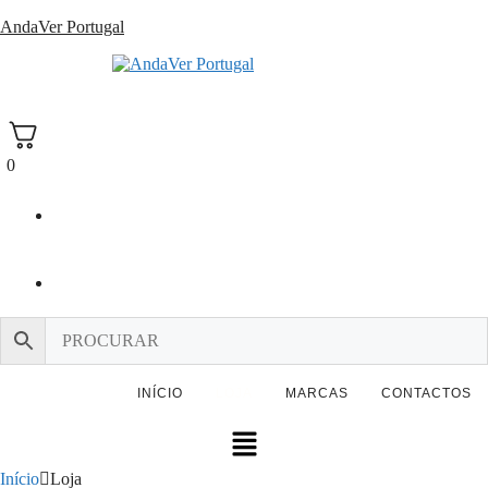
Saltar
AndaVer Portugal
para
o
andaver Portugal
conteúdo
0
INÍCIO
LOJA
MARCAS
CONTACTOS
Menu
Início
Loja