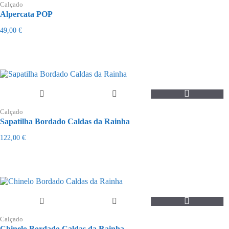
product
page
Calçado
has
Alpercata POP
multiple
variants.
49,00
€
The
options
may
be
chosen
on
the
This
product
product
page
Calçado
has
Sapatilha Bordado Caldas da Rainha
multiple
variants.
122,00
€
The
options
may
be
chosen
on
the
This
product
product
page
Calçado
has
Chinelo Bordado Caldas da Rainha