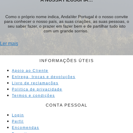
Como o próprio nome indica, AndaVer Portugal é o nosso convite
para conhecer o nosso país, as suas criações, as suas pessoas, o
seu saber fazer, o prazer em fazer bem e de partilhar tudo isto
com um grande sorriso.
Ler mais
INFORMAÇÕES ÚTEIS
Apoio ao Cliente
Entrega, trocas e devoluções
Livro de reclamações
Politica de privacidade
Termos e condições
CONTA PESSOAL
Login
Perfil
Encomendas