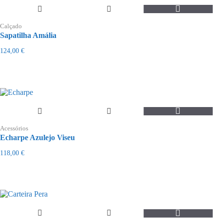
the
This
product
product
page
Calçado
has
Sapatilha Amália
multiple
variants.
124,00
€
The
options
may
be
chosen
on
the
product
page
Acessórios
Echarpe Azulejo Viseu
118,00
€