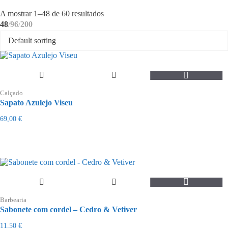
Ordenado
A mostrar 1–48 de 60 resultados
por
48
96
200
mais
recentes
This
product
Calçado
has
Sapato Azulejo Viseu
multiple
variants.
69,00
€
The
options
may
be
chosen
on
the
product
page
Barbearia
Sabonete com cordel – Cedro & Vetiver
11,50
€