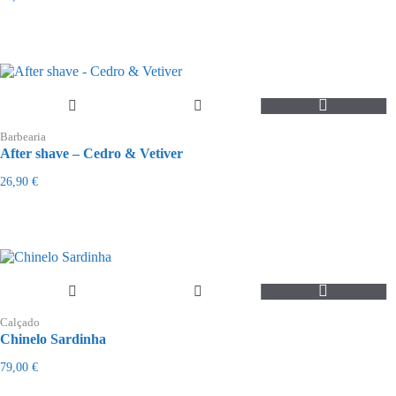
Barbearia
After shave – Cedro & Vetiver
26,90
€
This
product
Calçado
has
Chinelo Sardinha
multiple
variants.
79,00
€
The
options