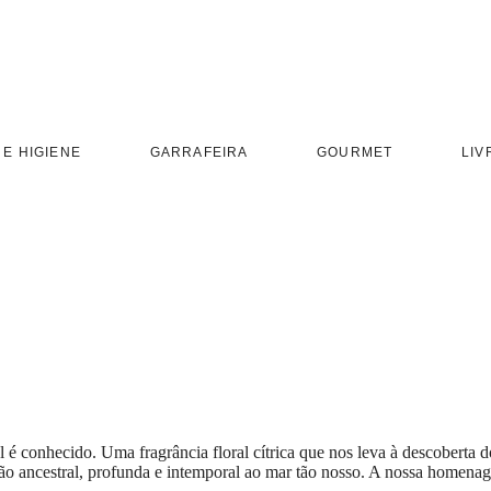
 E HIGIENE
GARRAFEIRA
GOURMET
LIV
 conhecido. Uma fragrância floral cítrica que nos leva à descoberta do t
ação ancestral, profunda e intemporal ao mar tão nosso. A nossa home