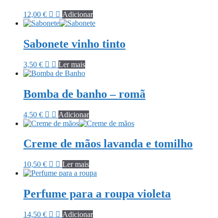
12,00
€
Adicionar
Sabonete vinho tinto
3,50
€
Ler mais
Bomba de banho – romã
4,50
€
Adicionar
Creme de mãos lavanda e tomilho
10,50
€
Ler mais
Perfume para a roupa violeta
14,50
€
Adicionar