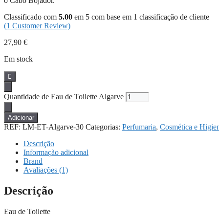
o Cabo Bojador.”
Classificado com
5.00
em 5 com base em
1
classificação de cliente
(
1
Customer Review)
27,90
€
Em stock
Quantidade de Eau de Toilette Algarve
Adicionar
REF:
LM-ET-Algarve-30
Categorias:
Perfumaria
,
Cosmética e Higie
Descrição
Informação adicional
Brand
Avaliações (1)
Descrição
Eau de Toilette