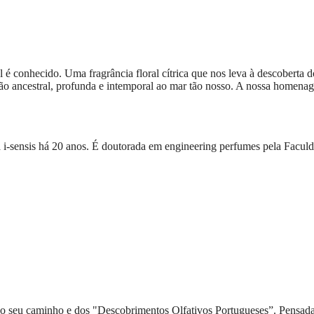
 conhecido. Uma fragrância floral cítrica que nos leva à descoberta do t
ação ancestral, profunda e intemporal ao mar tão nosso. A nossa home
a i-sensis há 20 anos. É doutorada em engineering perfumes pela Facu
eu caminho e dos "Descobrimentos Olfativos Portugueses”. Pensada pa