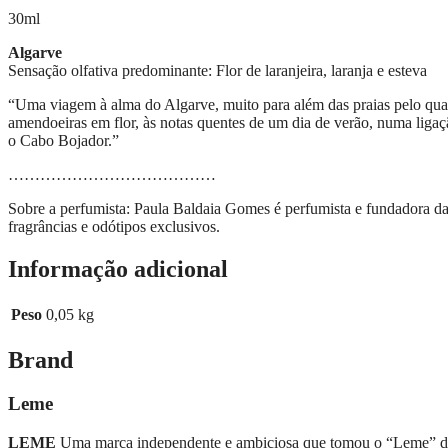
30ml
Algarve
Sensação olfativa predominante: Flor de laranjeira, laranja e esteva
“Uma viagem à alma do Algarve, muito para além das praias pelo qual é
amendoeiras em flor, às notas quentes de um dia de verão, numa lig
o Cabo Bojador.”
…………………………………
Sobre a perfumista: Paula Baldaia Gomes é perfumista e fundadora d
fragrâncias e odótipos exclusivos.
Informação adicional
Peso
0,05 kg
Brand
Leme
LEME
Uma marca independente e ambiciosa que tomou o “Leme” do s