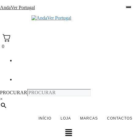
Saltar
AndaVer Portugal
para
o
andaver Portugal
conteúdo
0
PROCURAR
×
INÍCIO
LOJA
MARCAS
CONTACTOS
Menu