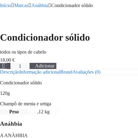
Início
Marcas
Anáhbia
Condicionador sólido
Condicionador sólido
todos os tipos de cabelo
18,00
€
Quantidade
Adicionar
de
Descrição
Informação adicional
Brand
Avaliações (0)
Condicionador
sólido
Condicionador sólido
120g
Champô de menta e urtiga
Peso
,12 kg
Anáhbia
A ANÁHBIA