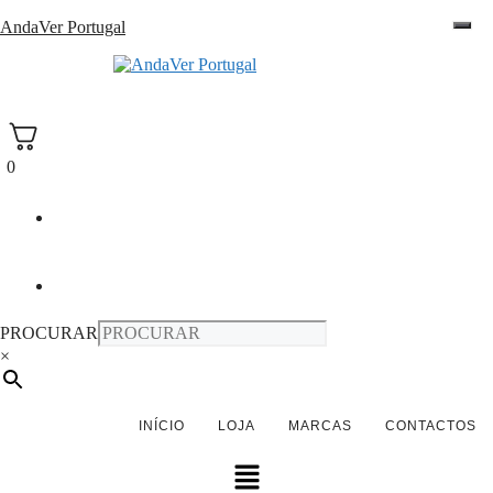
Saltar
AndaVer Portugal
para
o
andaver Portugal
conteúdo
0
PROCURAR
×
INÍCIO
LOJA
MARCAS
CONTACTOS
Menu