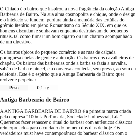
O Chiado é o bairro que inspirou a nova fragrância da coleção Antiga
Barbearia de Bairro. Na sua alma cosmopolita e chique, onde o design
e o intelecto se fundem, perdura ainda a memória das tertúlias do
grémio literário em pleno Romantismo do Século XIX, em que os
homens discutiam e sonhavam enquanto desfrutavam de pequenos
rituais, tal como fumar um bom cigarro ou um charuto acompanhado
de um digestivo.
Os bairros típicos do pequeno comércio e as ruas de calçada
portuguesa cheias de gente e animação. Os bairros dos cavalheiros de
chapéu. Os bairros das barbearias onde a barba se fazia a navalha,
sabão de barba e pincel, e a conversa acontecia, sem pressa, ao som da
telefonia. Este é o espírito que a Antiga Barbearia de Bairro quer
reviver e perpetuar.
Peso
0,1 kg
Antiga Barbearia de Bairro
A ANTIGA BARBEARIA DE BAIRRO é a primeira marca criada
pela empresa “100ml- Perfumaria, Sociedade Unipessoal, Lda”.
Queremos fazer renascer o ritual do barbear com autênticos clássicos
reinterpretados para o cuidado do homem dos dias de hoje. Os
verdadeiros must-have contemporâneos do barbear clássico com o