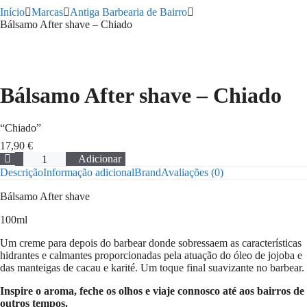
Início
Marcas
Antiga Barbearia de Bairro
Bálsamo After shave – Chiado
Bálsamo After shave – Chiado
“Chiado”
17,90
€
Quantidade
Adicionar
de
Descrição
Informação adicional
Brand
Avaliações (0)
Bálsamo
After
Bálsamo After shave
shave
-
100ml
Chiado
Um creme para depois do barbear donde sobressaem as características
hidrantes e calmantes proporcionadas pela atuação do óleo de jojoba e
das manteigas de cacau e karité. Um toque final suavizante no barbear.
Inspire o aroma, feche os olhos e viaje connosco até aos bairros de
outros tempos.