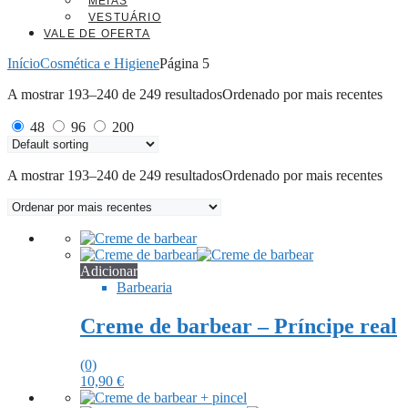
MEIAS
VESTUÁRIO
VALE DE OFERTA
Início
Cosmética e Higiene
Página 5
A mostrar 193–240 de 249 resultados
Ordenado por mais recentes
48
96
200
A mostrar 193–240 de 249 resultados
Ordenado por mais recentes
Adicionar
Barbearia
Creme de barbear – Príncipe real
(0)
10,90
€