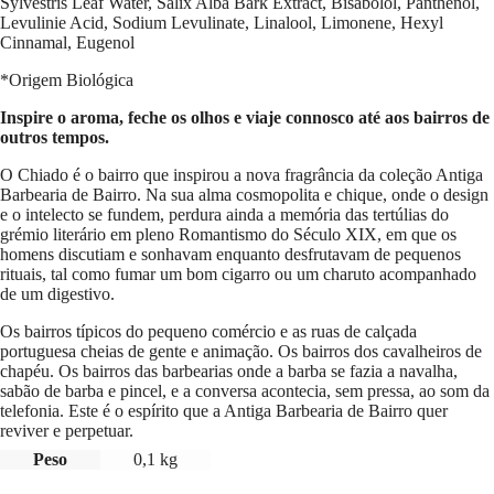
Sylvestris Leaf Water, Salix Alba Bark Extract, Bisabolol, Panthenol,
Levulinie Acid, Sodium Levulinate, Linalool, Limonene, Hexyl
Cinnamal, Eugenol
*Origem Biológica
Inspire o aroma, feche os olhos e viaje connosco até aos bairros de
outros tempos.
O Chiado é o bairro que inspirou a nova fragrância da coleção Antiga
Barbearia de Bairro. Na sua alma cosmopolita e chique, onde o design
e o intelecto se fundem, perdura ainda a memória das tertúlias do
grémio literário em pleno Romantismo do Século XIX, em que os
homens discutiam e sonhavam enquanto desfrutavam de pequenos
rituais, tal como fumar um bom cigarro ou um charuto acompanhado
de um digestivo.
Os bairros típicos do pequeno comércio e as ruas de calçada
portuguesa cheias de gente e animação. Os bairros dos cavalheiros de
chapéu. Os bairros das barbearias onde a barba se fazia a navalha,
sabão de barba e pincel, e a conversa acontecia, sem pressa, ao som da
telefonia. Este é o espírito que a Antiga Barbearia de Bairro quer
reviver e perpetuar.
Peso
0,1 kg