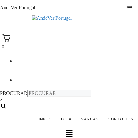
Saltar
AndaVer Portugal
para
o
andaver Portugal
conteúdo
0
PROCURAR
×
INÍCIO
LOJA
MARCAS
CONTACTOS
Menu