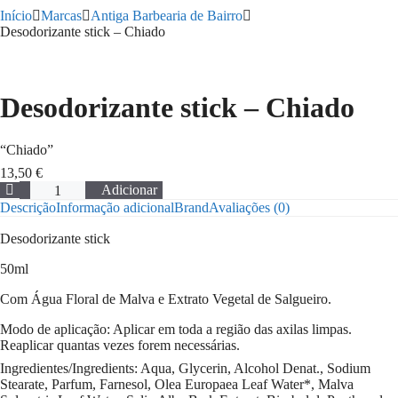
Início
Marcas
Antiga Barbearia de Bairro
Desodorizante stick – Chiado
Desodorizante stick – Chiado
“Chiado”
13,50
€
Quantidade
Adicionar
de
Descrição
Informação adicional
Brand
Avaliações (0)
Desodorizante
stick
Desodorizante stick
-
Chiado
50ml
Com Água Floral de Malva e Extrato Vegetal de Salgueiro.
Modo de aplicação: Aplicar em toda a região das axilas limpas.
Reaplicar quantas vezes forem necessárias.
Ingredientes/Ingredients: Aqua, Glycerin, Alcohol Denat., Sodium
Stearate, Parfum, Farnesol, Olea Europaea Leaf Water*, Malva