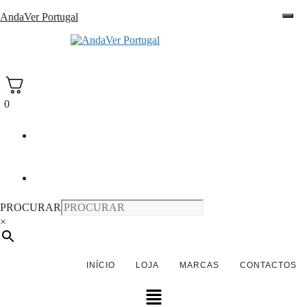
Saltar
AndaVer Portugal
para
o
andaver Portugal
conteúdo
0
PROCURAR
×
INÍCIO
LOJA
MARCAS
CONTACTOS
Menu