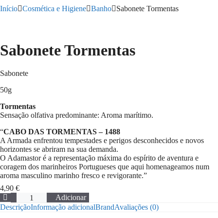
Início
Cosmética e Higiene
Banho
Sabonete Tormentas
Sabonete Tormentas
Sabonete
50g
Tormentas
Sensação olfativa predominante: Aroma marítimo.
“
CABO DAS TORMENTAS – 1488
A Armada enfrentou tempestades e perigos desconhecidos e novos
horizontes se abriram na sua demanda.
O Adamastor é a representação máxima do espírito de aventura e
coragem dos marinheiros Portugueses que aqui homenageamos num
aroma masculino marinho fresco e revigorante.”
4,90
€
Quantidade
Adicionar
de
Descrição
Informação adicional
Brand
Avaliações (0)
Sabonete