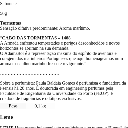
Tormentas
Sabonete
50g
Tormentas
Sensação olfativa predominante: Aroma marítimo.
“
CABO DAS TORMENTAS – 1488
A Armada enfrentou tempestades e perigos desconhecidos e novos
horizontes se abriram na sua demanda.
O Adamastor é a representação máxima do espírito de aventura e
coragem dos marinheiros Portugueses que aqui homenageamos num
aroma masculino marinho fresco e revigorante.”
…………………………………
Sobre a perfumista: Paula Baldaia Gomes é perfumista e fundadora da
i-sensis há 20 anos. É doutorada em engineering perfumes pela
Faculdade de Engenharia da Universidade do Porto (FEUP). É
criadora de fragrâncias e odótipos exclusivos.
Peso
0,1 kg
Leme
LEME
Uma marca independente e ambiciosa que tomou o “Leme” do