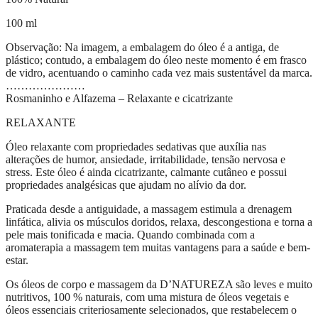
100 ml
Observação: Na imagem, a embalagem do óleo é a antiga, de
plástico; contudo, a embalagem do óleo neste momento é em frasco
de vidro, acentuando o caminho cada vez mais sustentável da marca.
…………………
Rosmaninho e Alfazema – Relaxante e cicatrizante
RELAXANTE
Óleo relaxante com propriedades sedativas que auxília nas
alterações de humor, ansiedade, irritabilidade, tensão nervosa e
stress. Este óleo é ainda cicatrizante, calmante cutâneo e possui
propriedades analgésicas que ajudam no alívio da dor.
Praticada desde a antiguidade, a massagem estimula a drenagem
linfática, alivia os músculos doridos, relaxa, descongestiona e torna a
pele mais tonificada e macia. Quando combinada com a
aromaterapia a massagem tem muitas vantagens para a saúde e bem-
estar.
Os óleos de corpo e massagem da D’NATUREZA são leves e muito
nutritivos, 100 % naturais, com uma mistura de óleos vegetais e
óleos essenciais criteriosamente selecionados, que restabelecem o