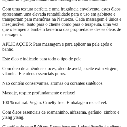
Com uma textura perfeita e uma fragrância envolvente, estes óleos
apresentam uma elevada rentabilidade para o uso em gabinete e
transportam para memórias na Natureza. Cada massagem é única e
inesquecível, tanto para o cliente como para o terapeuta, uma vez
que o terapeuta também beneficia das propriedades destes óleos de
massagem.
APLICAÇÕES: Para massagem e para aplicar na pele após o
banho.
Este óleo é indicado para todo o tipo de pele.
Com óleo de amêndoas doces, óleo de avelã, azeite extra virgem,
vitamina E e óleos essenciais puros.
Não contém conservantes, aromas ou corantes sintéticos.
Massaje, respire profundamente e relaxe!
100 % natural. Vegan. Cruelty free. Embalagem reciclável.
Com óleos essenciais de rosmaninho, alfazema, gerânio, zimbro e
ylang ylang.
Classificado com
5.00
em 5 com base em
1
classificação de cliente