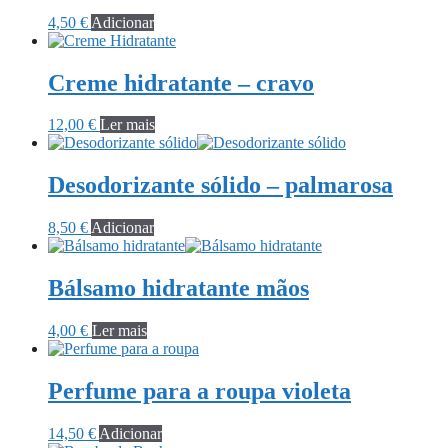
4,50
€
Adicionar
Creme hidratante – cravo
12,00
€
Ler mais
Desodorizante sólido – palmarosa
8,50
€
Adicionar
Bálsamo hidratante mãos
4,00
€
Ler mais
Perfume para a roupa violeta
14,50
€
Adicionar