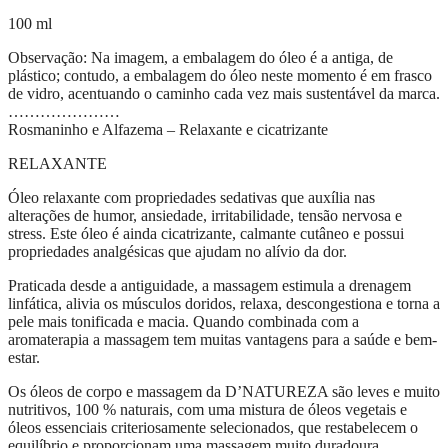
100 ml
Observação: Na imagem, a embalagem do óleo é a antiga, de
plástico; contudo, a embalagem do óleo neste momento é em frasco
de vidro, acentuando o caminho cada vez mais sustentável da marca.
…………………
Rosmaninho e Alfazema – Relaxante e cicatrizante
RELAXANTE
Óleo relaxante com propriedades sedativas que auxília nas
alterações de humor, ansiedade, irritabilidade, tensão nervosa e
stress. Este óleo é ainda cicatrizante, calmante cutâneo e possui
propriedades analgésicas que ajudam no alívio da dor.
Praticada desde a antiguidade, a massagem estimula a drenagem
linfática, alivia os músculos doridos, relaxa, descongestiona e torna a
pele mais tonificada e macia. Quando combinada com a
aromaterapia a massagem tem muitas vantagens para a saúde e bem-
estar.
Os óleos de corpo e massagem da D’NATUREZA são leves e muito
nutritivos, 100 % naturais, com uma mistura de óleos vegetais e
óleos essenciais criteriosamente selecionados, que restabelecem o
equilíbrio e proporcionam uma massagem muito duradoura.