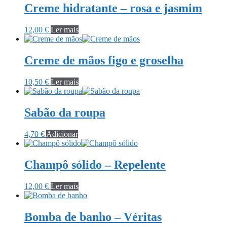
Creme hidratante – rosa e jasmim
12,00
€
Ler mais
Creme de mãos figo e groselha
10,50
€
Ler mais
Sabão da roupa
4,70
€
Adicionar
Champô sólido – Repelente
12,00
€
Ler mais
Bomba de banho – Véritas