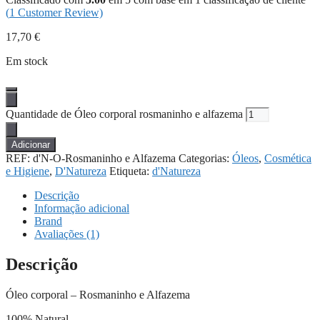
(
1
Customer Review)
17,70
€
Em stock
Quantidade de Óleo corporal rosmaninho e alfazema
Adicionar
REF:
d'N-O-Rosmaninho e Alfazema
Categorias:
Óleos
,
Cosmética
e Higiene
,
D'Natureza
Etiqueta:
d'Natureza
Descrição
Informação adicional
Brand
Avaliações (1)
Descrição
Óleo corporal – Rosmaninho e Alfazema
100% Natural