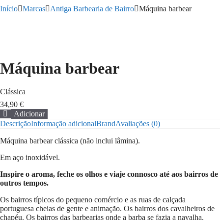
Início
Marcas
Antiga Barbearia de Bairro
Máquina barbear
Máquina barbear
Clássica
34,90
€
Adicionar
Quantidade
Descrição
Informação adicional
Brand
Avaliações (0)
de
Máquina
Máquina barbear clássica (não inclui lâmina).
barbear
Em aço inoxidável.
Inspire o aroma, feche os olhos e viaje connosco até aos bairros de
outros tempos.
Os bairros típicos do pequeno comércio e as ruas de calçada
portuguesa cheias de gente e animação. Os bairros dos cavalheiros de
chapéu. Os bairros das barbearias onde a barba se fazia a navalha,