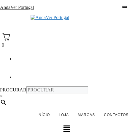
Saltar
AndaVer Portugal
para
o
andaver Portugal
conteúdo
0
PROCURAR
×
INÍCIO
LOJA
MARCAS
CONTACTOS
Menu