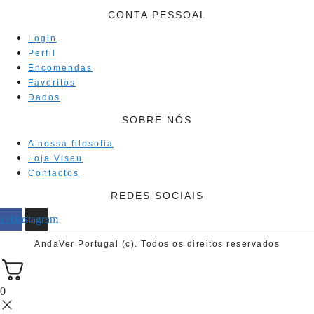
CONTA PESSOAL
Login
Perfil
Encomendas
Favoritos
Dados
SOBRE NÓS
A nossa filosofia
Loja Viseu
Contactos
REDES SOCIAIS
acebook
Instagram
AndaVer Portugal (c). Todos os direitos reservados
0