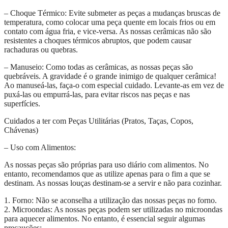
– Choque Térmico: Evite submeter as peças a mudanças bruscas de
temperatura, como colocar uma peça quente em locais frios ou em
contato com água fria, e vice-versa. As nossas cerâmicas não são
resistentes a choques térmicos abruptos, que podem causar
rachaduras ou quebras.
– Manuseio: Como todas as cerâmicas, as nossas peças são
quebráveis. A gravidade é o grande inimigo de qualquer cerâmica!
Ao manuseá-las, faça-o com especial cuidado. Levante-as em vez de
puxá-las ou empurrá-las, para evitar riscos nas peças e nas
superfícies.
Cuidados a ter com Peças Utilitárias (Pratos, Taças, Copos,
Chávenas)
– Uso com Alimentos:
As nossas peças são próprias para uso diário com alimentos. No
entanto, recomendamos que as utilize apenas para o fim a que se
destinam. As nossas louças destinam-se a servir e não para cozinhar.
1. Forno: Não se aconselha a utilização das nossas peças no forno.
2. Microondas: As nossas peças podem ser utilizadas no microondas
para aquecer alimentos. No entanto, é essencial seguir algumas
precauções: