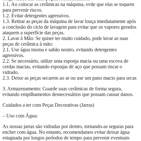
1.1. Ao colocar as cerâmicas na máquina, evite que elas se toquem
para prevenir riscos.
1.2. Evitar detergentes agressivos.
1.3. Retirar as peças da máquina de lavar louça imediatamente após
a conclusão do ciclo de lavagem para evitar que os vapores gerados
ataquem a superfície das peças.
2. Lavar à Mão: Se quiser ter muito cuidado, pode lavar as suas
peças de cerâmica à mão:
2.1. Use água morna e sabão neutro, evitando detergentes
agressivos.
2.2. Se necessário, utilize uma esponja macia ou uma escova de
cerdas macias, evitando esponjas de aço que possam riscar o
vidrado.
2.3. Deixe as peças secarem ao ar ou use um pano macio para secar.
3. Armazenamento: Guarde suas cerâmicas de forma segura,
evitando empilhamentos desnecessários que possam causar danos.
Cuidados a ter com Peças Decorativas (Jarras)
– Uso com Água:
As nossas jarras são vidradas por dentro, tornando-as seguras para
encher com água. No entanto, recomendamos evitar deixar água
estagnada por longos períodos de tempo para prevenir eventuais