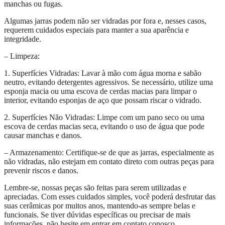
manchas ou fugas.
Algumas jarras podem não ser vidradas por fora e, nesses casos,
requerem cuidados especiais para manter a sua aparência e
integridade.
– Limpeza:
1. Superfícies Vidradas: Lavar à mão com água morna e sabão
neutro, evitando detergentes agressivos. Se necessário, utilize uma
esponja macia ou uma escova de cerdas macias para limpar o
interior, evitando esponjas de aço que possam riscar o vidrado.
2. Superfícies Não Vidradas: Limpe com um pano seco ou uma
escova de cerdas macias seca, evitando o uso de água que pode
causar manchas e danos.
– Armazenamento: Certifique-se de que as jarras, especialmente as
não vidradas, não estejam em contato direto com outras peças para
prevenir riscos e danos.
Lembre-se, nossas peças são feitas para serem utilizadas e
apreciadas. Com esses cuidados simples, você poderá desfrutar das
suas cerâmicas por muitos anos, mantendo-as sempre belas e
funcionais. Se tiver dúvidas específicas ou precisar de mais
informações, não hesite em entrar em contato conosco.