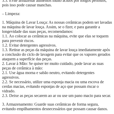
3.3. Evite armazenar alimentos muito ácidos por longos períodos,
pois isso pode causar manchas.
– Limpeza:
1. Máquina de Lavar Louça: As nossas cerâmicas podem ser lavadas
na máquina de lavar louça. Assim, se o fizer, e para garantir a
longevidade das suas peças, recomendamos:
1.1. Ao colocar as cerâmicas na máquina, evite que elas se toquem
para prevenir riscos.
1.2. Evitar detergentes agressivos.
1.3. Retirar as peças da máquina de lavar louça imediatamente após
a conclusão do ciclo de lavagem para evitar que os vapores gerados
ataquem a superfície das peças.
2. Lavar à Mão: Se quiser ter muito cuidado, pode lavar as suas
peças de cerâmica à mão:
2.1. Use água morna e sabão neutro, evitando detergentes
agressivos.
2.2. Se necessário, utilize uma esponja macia ou uma escova de
cerdas macias, evitando esponjas de aço que possam riscar o
vidrado.
2.3. Deixe as peças secarem ao ar ou use um pano macio para secar.
3. Armazenamento: Guarde suas cerâmicas de forma segura,
evitando empilhamentos desnecessários que possam causar danos.