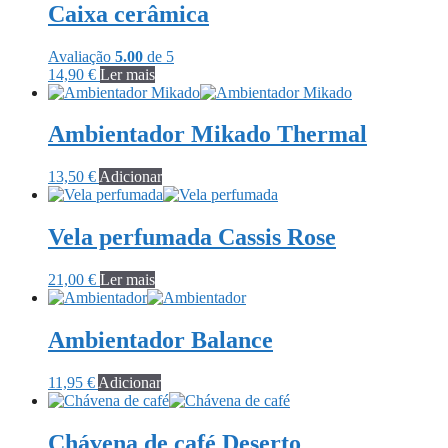
Caixa cerâmica
Avaliação
5.00
de 5
14,90
€
Ler mais
Ambientador Mikado Thermal
13,50
€
Adicionar
Vela perfumada Cassis Rose
21,00
€
Ler mais
Ambientador Balance
11,95
€
Adicionar
Chávena de café Deserto