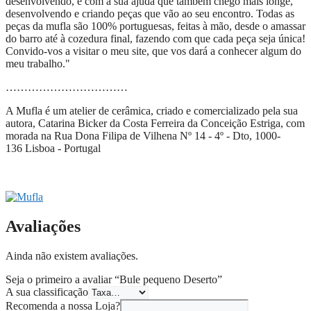
desenvolvendo, é com a sua ajuda que também chego mais longe,
desenvolvendo e criando peças que vão ao seu encontro. Todas as
peças da mufla são 100% portuguesas, feitas à mão, desde o amassar
do barro até à cozedura final, fazendo com que cada peça seja única!
Convido-vos a visitar o meu site, que vos dará a conhecer algum do
meu trabalho."
……………………………
A Mufla é um atelier de cerâmica, criado e comercializado pela sua
autora, Catarina Bicker da Costa Ferreira da Conceição Estriga, com
morada na
Rua Dona Filipa de Vilhena Nº 14
- 4º - Dto,
1000-
136
Lisboa - Portugal
Avaliações
Ainda não existem avaliações.
Seja o primeiro a avaliar “Bule pequeno Deserto”
A sua classificação
Recomenda a nossa Loja?