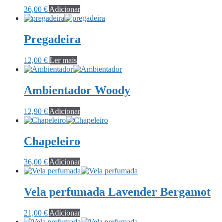
36,00
€
Adicionar
Pregadeira
12,00
€
Ler mais
Ambientador Woody
12,90
€
Adicionar
Chapeleiro
36,00
€
Adicionar
Vela perfumada Lavender Bergamot
21,00
€
Adicionar