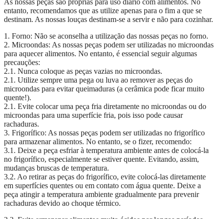
As nossas peças são próprias para uso diário com alimentos. No
entanto, recomendamos que as utilize apenas para o fim a que se
destinam. As nossas louças destinam-se a servir e não para cozinhar.
1. Forno: Não se aconselha a utilização das nossas peças no forno.
2. Microondas: As nossas peças podem ser utilizadas no microondas
para aquecer alimentos. No entanto, é essencial seguir algumas
precauções:
2.1. Nunca coloque as peças vazias no microondas.
2.1. Utilize sempre uma pega ou luva ao remover as peças do
microondas para evitar queimaduras (a cerâmica pode ficar muito
quente!).
2.1. Evite colocar uma peça fria diretamente no microondas ou do
microondas para uma superfície fria, pois isso pode causar
rachaduras.
3. Frigorífico: As nossas peças podem ser utilizadas no frigorífico
para armazenar alimentos. No entanto, se o fizer, recomendo:
3.1. Deixe a peça esfriar à temperatura ambiente antes de colocá-la
no frigorífico, especialmente se estiver quente. Evitando, assim,
mudanças bruscas de temperatura.
3.2. Ao retirar as peças do frigorífico, evite colocá-las diretamente
em superfícies quentes ou em contato com água quente. Deixe a
peça atingir a temperatura ambiente gradualmente para prevenir
rachaduras devido ao choque térmico.