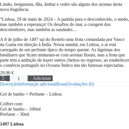
Limão, bergamota, tília, âmbar e cedro são alguns dos aromas desta
nova fragrância.
“Lisboa, 29 de maio de 2024 – A partida para o desconhecido, o medo,
mas também a esperança! Os desafios do mar, a coragem dos
descobridores, mas também as saudades…
A 8 de julho de 1497 sai do Restelo uma frota comandada por Vasco
da Gama em direção à Índia. Nessa manhã, em Lisboa, o ar está
carregado de um perfume típico do tempo quente. As lágrimas dos
familiares que ficam misturam-se com aromas florais, mas a frota que
parte tem a ambição de trazer outros cheiros no regresso, ao estabelecer
o comércio português no Oceano Índico das tão famosas especiarias.
29,90
€
Quantidade
Adicionar
de
Descrição
Informação adicional
Brand
Avaliações (0)
Gel
de
Gel de banho + Perfume – Lisboa
banho
+
Coffret com:
Perfume
Gel de banho – 100ml
-
Perfume – 30ml
Lisboa
1497 Lisboa