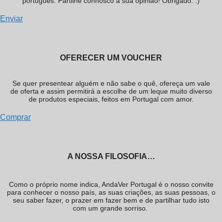
português. Partilhe connosco a sua opinião! Obrigado. :)
Enviar
OFERECER UM VOUCHER
Se quer presentear alguém e não sabe o quê, ofereça um vale
de oferta e assim permitirá a escolhe de um leque muito diverso
de produtos especiais, feitos em Portugal com amor.
Comprar
A NOSSA FILOSOFIA…
Como o próprio nome indica, AndaVer Portugal é o nosso convite
para conhecer o nosso país, as suas criações, as suas pessoas, o
seu saber fazer, o prazer em fazer bem e de partilhar tudo isto
com um grande sorriso.