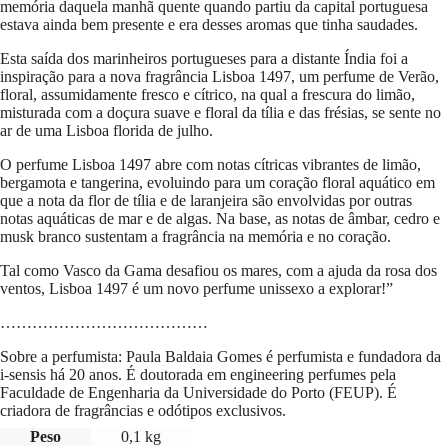
memória daquela manhã quente quando partiu da capital portuguesa
estava ainda bem presente e era desses aromas que tinha saudades.
Esta saída dos marinheiros portugueses para a distante Índia foi a
inspiração para a nova fragrância Lisboa 1497, um perfume de Verão,
floral, assumidamente fresco e cítrico, na qual a frescura do limão,
misturada com a doçura suave e floral da tília e das frésias, se sente no
ar de uma Lisboa florida de julho.
O perfume Lisboa 1497 abre com notas cítricas vibrantes de limão,
bergamota e tangerina, evoluindo para um coração floral aquático em
que a nota da flor de tília e de laranjeira são envolvidas por outras
notas aquáticas de mar e de algas. Na base, as notas de âmbar, cedro e
musk branco sustentam a fragrância na memória e no coração.
Tal como Vasco da Gama desafiou os mares, com a ajuda da rosa dos
ventos, Lisboa 1497 é um novo perfume unissexo a explorar!”
…………………………………
Sobre a perfumista: Paula Baldaia Gomes é perfumista e fundadora da
i-sensis há 20 anos. É doutorada em engineering perfumes pela
Faculdade de Engenharia da Universidade do Porto (FEUP). É
criadora de fragrâncias e odótipos exclusivos.
Peso
0,1 kg