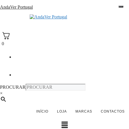
Saltar
AndaVer Portugal
para
o
andaver Portugal
conteúdo
0
PROCURAR
×
INÍCIO
LOJA
MARCAS
CONTACTOS
Menu