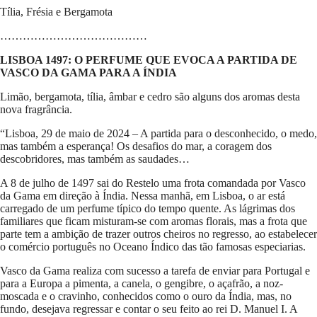
Tília, Frésia e Bergamota
…………………………………
LISBOA 1497: O PERFUME QUE EVOCA A PARTIDA DE
VASCO DA GAMA PARA A ÍNDIA
Limão, bergamota, tília, âmbar e cedro são alguns dos aromas desta
nova fragrância.
“Lisboa, 29 de maio de 2024 – A partida para o desconhecido, o medo,
mas também a esperança! Os desafios do mar, a coragem dos
descobridores, mas também as saudades…
A 8 de julho de 1497 sai do Restelo uma frota comandada por Vasco
da Gama em direção à Índia. Nessa manhã, em Lisboa, o ar está
carregado de um perfume típico do tempo quente. As lágrimas dos
familiares que ficam misturam-se com aromas florais, mas a frota que
parte tem a ambição de trazer outros cheiros no regresso, ao estabelecer
o comércio português no Oceano Índico das tão famosas especiarias.
Vasco da Gama realiza com sucesso a tarefa de enviar para Portugal e
para a Europa a pimenta, a canela, o gengibre, o açafrão, a noz-
moscada e o cravinho, conhecidos como o ouro da Índia, mas, no
fundo, desejava regressar e contar o seu feito ao rei D. Manuel I. A