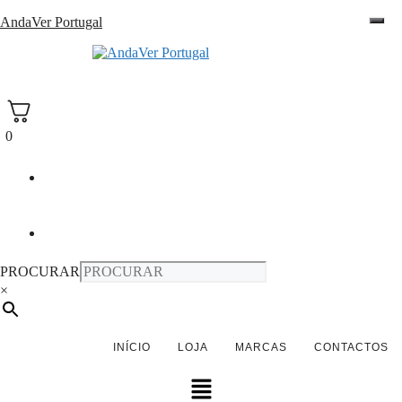
Saltar
AndaVer Portugal
para
o
andaver Portugal
conteúdo
0
PROCURAR
×
INÍCIO
LOJA
MARCAS
CONTACTOS
Menu