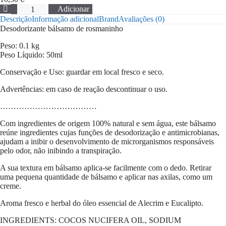
Quantidade
Adicionar
de
Descrição
Informação adicional
Brand
Avaliações (0)
Desodorizante
Desodorizante bálsamo de rosmaninho
rosmaninho
Peso: 0.1 kg
Peso Líquido: 50ml
Conservação e Uso: guardar em local fresco e seco.
Advertências: em caso de reação descontinuar o uso.
………………………………
Com ingredientes de origem 100% natural e sem água, este bálsamo
reúne ingredientes cujas funções de desodorização e antimicrobianas,
ajudam a inibir o desenvolvimento de microrganismos responsáveis
pelo odor, não inibindo a transpiração.
A sua textura em bálsamo aplica-se facilmente com o dedo. Retirar
uma pequena quantidade de bálsamo e aplicar nas axilas, como um
creme.
Aroma fresco e herbal do óleo essencial de Alecrim e Eucalipto.
INGREDIENTS: COCOS NUCIFERA OIL, SODIUM