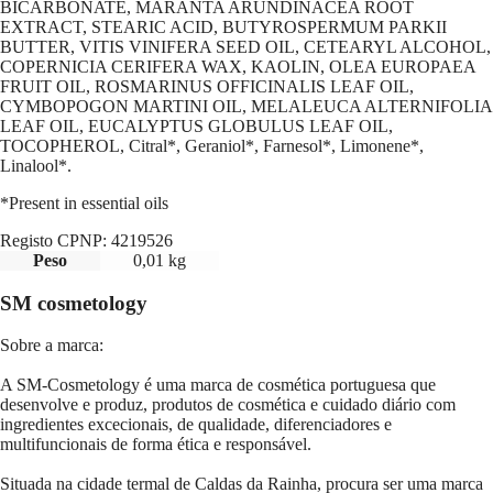
BICARBONATE, MARANTA ARUNDINACEA ROOT
EXTRACT, STEARIC ACID, BUTYROSPERMUM PARKII
BUTTER, VITIS VINIFERA SEED OIL, CETEARYL ALCOHOL,
COPERNICIA CERIFERA WAX, KAOLIN, OLEA EUROPAEA
FRUIT OIL, ROSMARINUS OFFICINALIS LEAF OIL,
CYMBOPOGON MARTINI OIL, MELALEUCA ALTERNIFOLIA
LEAF OIL, EUCALYPTUS GLOBULUS LEAF OIL,
TOCOPHEROL, Citral*, Geraniol*, Farnesol*, Limonene*,
Linalool*.
*Present in essential oils
Registo CPNP:
4219526
Peso
0,01 kg
SM cosmetology
Sobre a marca:
A SM-Cosmetology é uma marca de cosmética portuguesa que
desenvolve e produz, produtos de cosmética e cuidado diário com
ingredientes excecionais, de qualidade, diferenciadores e
multifuncionais de forma ética e responsável.
Situada na cidade termal de Caldas da Rainha, procura ser uma marca