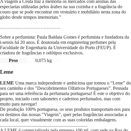
A viagem a Ceuta traz à memória os mercados com aromas das
especiarias utilizadas pelos árabes na sua cozinha e a fragrância do
couro que se pode encontrar em vestuário e mobiliário nesta zona do
globo desde tempos imemoriais.”
…………………………………
Sobre a perfumista: Paula Baldaia Gomes é perfumista e fundadora da
i-sensis há 20 anos. É doutorada em engineering perfumes pela
Faculdade de Engenharia da Universidade do Porto (FEUP). É
criadora de fragrâncias e odótipos exclusivos.
Peso
0,075 kg
Leme
LEME
Uma marca independente e ambiciosa que tomou o “Leme” do
seu caminho e dos "Descobrimentos Olfativos Portugueses”. Pensada
para ser uma referência da perfumaria portuguesa! É este o objetivo do
projeto, iniciado com sabonetes e cadernos perfumados, mas com
muito para navegar!
De produção 100% portuguesa, os seus produtos transportam-nos para
os destinos das nossas "Viagens", quer pelas fragrâncias associadas a
cada local, quer visualmente com as suas coloridas embalagens.
...........................................................................
A LEME é comercializada pela empresa 100 ml, com sede na
Rua do