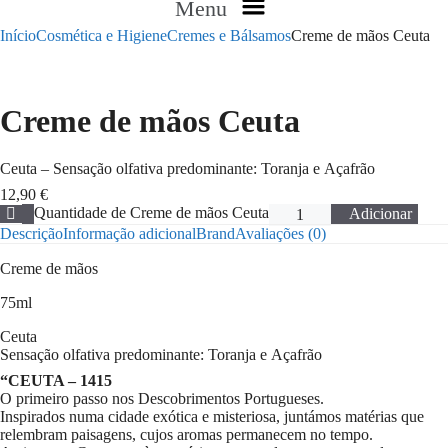
Menu
Início
Cosmética e Higiene
Cremes e Bálsamos
Creme de mãos Ceuta
Creme de mãos Ceuta
Ceuta – Sensação olfativa predominante: Toranja e Açafrão
12,90
€
Quantidade de Creme de mãos Ceuta
Adicionar
Descrição
Informação adicional
Brand
Avaliações (0)
Creme de mãos
75ml
Ceuta
Sensação olfativa predominante: Toranja e Açafrão
“CEUTA – 1415
O primeiro passo nos Descobrimentos Portugueses.
Inspirados numa cidade exótica e misteriosa, juntámos matérias que
relembram paisagens, cujos aromas permanecem no tempo.