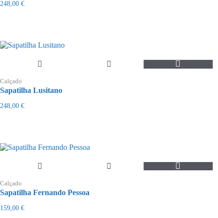
variants.
248,00
€
The
options
may
be
chosen
on
the
This
product
product
page
Calçado
has
Sapatilha Lusitano
multiple
variants.
248,00
€
The
options
may
be
chosen
on
the
This
product
product
page
Calçado
has
Sapatilha Fernando Pessoa
multiple
variants.
159,00
€
The