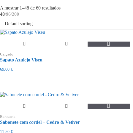
Ordenado
A mostrar 1–48 de 60 resultados
por
48
96
200
mais
recentes
This
product
Calçado
has
Sapato Azulejo Viseu
multiple
variants.
69,00
€
The
options
may
be
chosen
on
the
product
page
Barbearia
Sabonete com cordel – Cedro & Vetiver
11,50
€