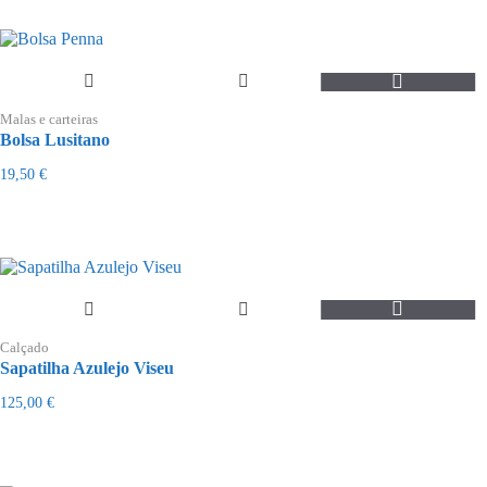
Malas e carteiras
Bolsa Lusitano
19,50
€
This
product
Calçado
has
Sapatilha Azulejo Viseu
multiple
variants.
125,00
€
The
options
may
be