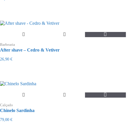
Barbearia
After shave – Cedro & Vetiver
26,90
€
This
product
Calçado
has
Chinelo Sardinha
multiple
variants.
79,00
€
The
options