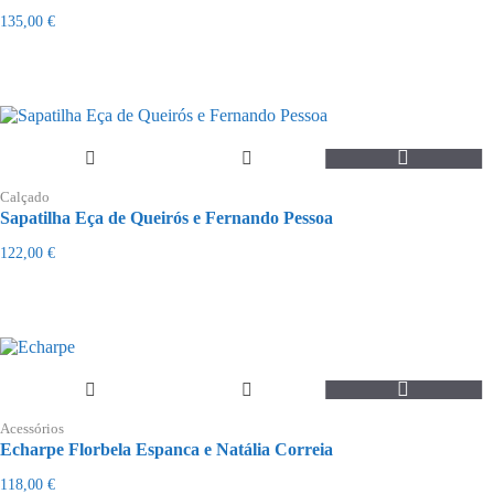
variants.
135,00
€
The
options
may
be
chosen
on
the
This
product
product
page
Calçado
has
Sapatilha Eça de Queirós e Fernando Pessoa
multiple
variants.
122,00
€
The
options
may
be
chosen
on
the
product
page
Acessórios
Echarpe Florbela Espanca e Natália Correia
118,00
€