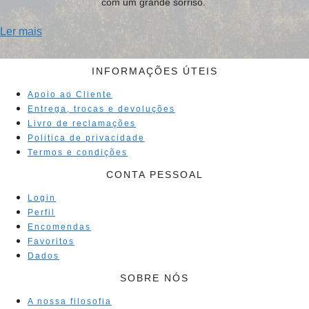
com um grande sorriso.
Ler mais
INFORMAÇÕES ÚTEIS
Apoio ao Cliente
Entrega, trocas e devoluções
Livro de reclamações
Politica de privacidade
Termos e condições
CONTA PESSOAL
Login
Perfil
Encomendas
Favoritos
Dados
SOBRE NÓS
A nossa filosofia