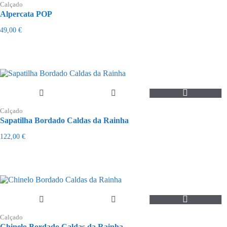
product
page
Calçado
has
Alpercata POP
multiple
variants.
49,00
€
The
options
may
be
chosen
on
the
This
product
product
page
Calçado
has
Sapatilha Bordado Caldas da Rainha
multiple
variants.
122,00
€
The
options
may
be
chosen
on
the
This
product
product
page
Calçado
has
Chinelo Bordado Caldas da Rainha