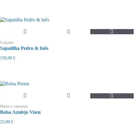
options
may
be
chosen
on
the
This
product
product
page
Calçado
has
Sapatilha Pedro & Inês
multiple
variants.
159,00
€
The
options
may
be
chosen
on
the
product
page
Malas e carteiras
Bolsa Azulejo Viseu
25,00
€