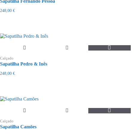
Sapatilha Fernando Pessoa
multiple
variants.
248,00
€
The
options
may
be
chosen
on
the
This
product
product
page
Calçado
has
Sapatilha Pedro & Inês
multiple
variants.
248,00
€
The
options
may
be
chosen
on
the
This
product
product
page
Calçado
has
Sapatilha Camões
multiple