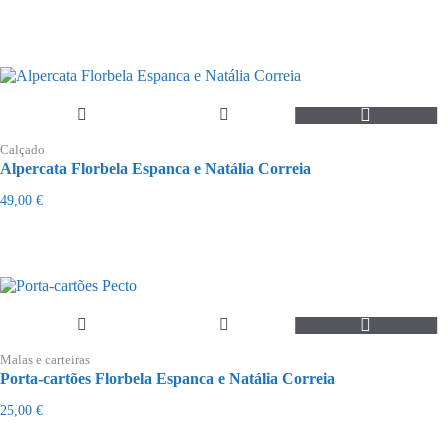
This
product
Calçado
has
Alpercata Florbela Espanca e Natália Correia
multiple
variants.
49,00
€
The
options
may
be
chosen
on
the
product
page
Malas e carteiras
Porta-cartões Florbela Espanca e Natália Correia
25,00
€