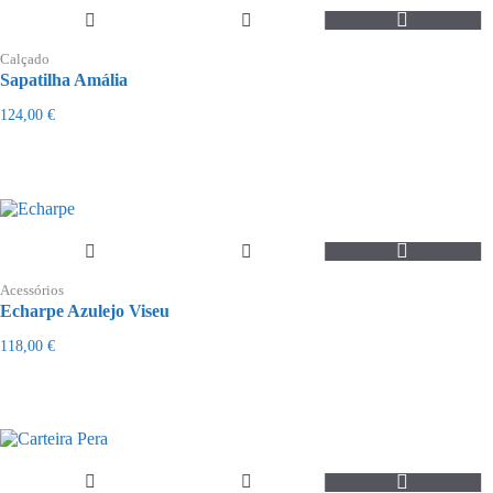
the
This
product
product
page
Calçado
has
Sapatilha Amália
multiple
variants.
124,00
€
The
options
may
be
chosen
on
the
product
page
Acessórios
Echarpe Azulejo Viseu
118,00
€