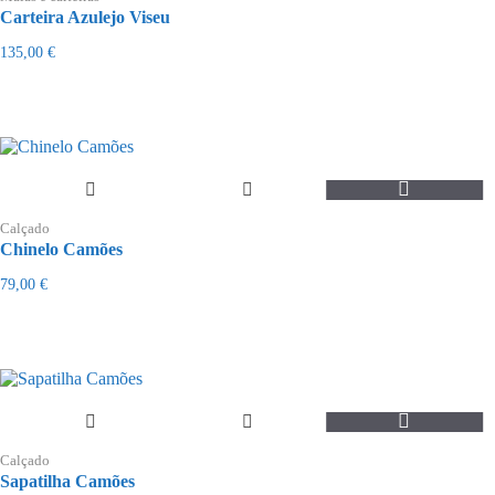
Carteira Azulejo Viseu
135,00
€
This
product
Calçado
has
Chinelo Camões
multiple
variants.
79,00
€
The
options
may
be
chosen
on
the
This
product
product
page
Calçado
has
Sapatilha Camões
multiple