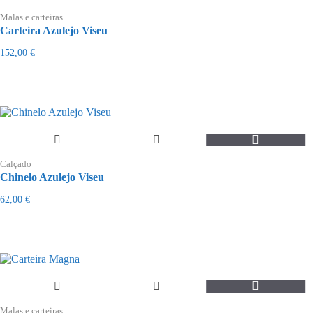
Malas e carteiras
Carteira Azulejo Viseu
152,00
€
This
product
Calçado
has
Chinelo Azulejo Viseu
multiple
variants.
62,00
€
The
options
may
be
chosen
on
the
product
page
Malas e carteiras