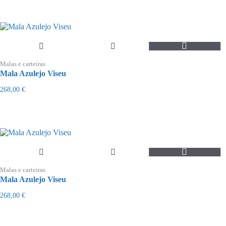
may
be
chosen
on
the
product
page
Malas e carteiras
Mala Azulejo Viseu
268,00
€
Malas e carteiras
Mala Azulejo Viseu
268,00
€