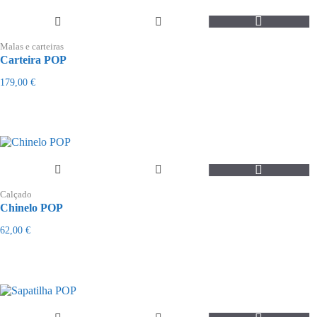
Malas e carteiras
Carteira POP
179,00
€
This
product
Calçado
has
Chinelo POP
multiple
variants.
62,00
€
The
options
may
be
chosen
on
the