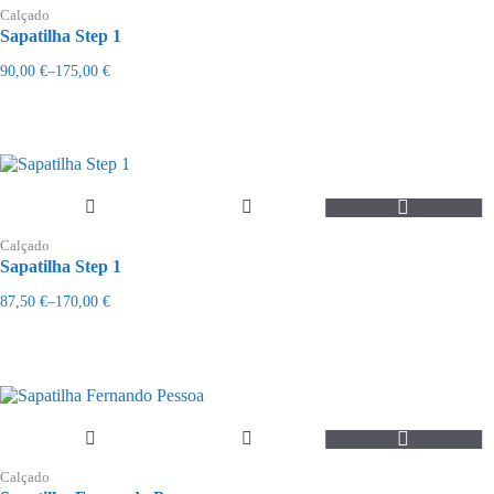
page
Calçado
Sapatilha Step 1
90,00
€
–
175,00
€
Price
range:
90,00 €
through
175,00 €
This
product
Calçado
has
Sapatilha Step 1
multiple
variants.
87,50
€
–
170,00
€
Price
The
range:
options
87,50 €
may
through
be
170,00 €
chosen
on
the
This
product
product
page
Calçado
has