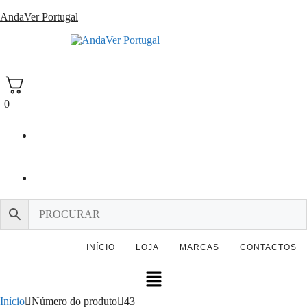
Saltar
AndaVer Portugal
para
o
andaver Portugal
conteúdo
0
INÍCIO
LOJA
MARCAS
CONTACTOS
Menu
Início
Número do produto
43