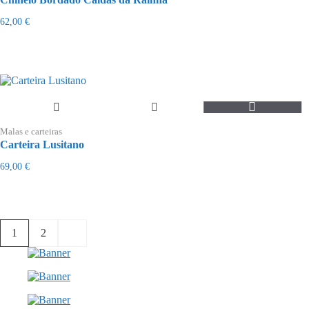
multiple
variants.
62,00
€
The
options
may
be
chosen
on
the
product
page
Malas e carteiras
Carteira Lusitano
69,00
€
1
2