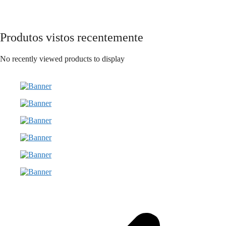
The
options
may
be
Produtos vistos recentemente
chosen
on
No recently viewed products to display
the
product
page