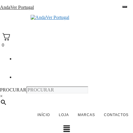
Saltar
AndaVer Portugal
para
o
andaver Portugal
conteúdo
0
PROCURAR
×
INÍCIO
LOJA
MARCAS
CONTACTOS
Menu