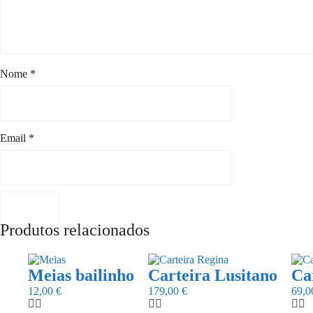
Nome
*
Email
*
Produtos relacionados
This
product
Meias bailinho
Carteira Lusitano
Ca
has
12,00
€
179,00
€
69,
multiple
variants.