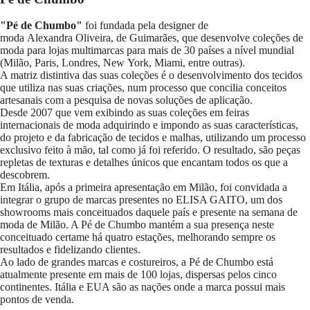
"Pé de Chumbo"
foi fundada pela designer de
moda Alexandra Oliveira, de Guimarães, que desenvolve coleções de
moda para lojas multimarcas para mais de 30 países a nível mundial
(Milão, Paris, Londres, New York, Miami, entre outras).
A matriz distintiva das suas coleções é o desenvolvimento dos tecidos
que utiliza nas suas criações, num processo que concilia conceitos
artesanais com a pesquisa de novas soluções de aplicação.
Desde 2007 que vem exibindo as suas coleções em feiras
internacionais de moda adquirindo e impondo as suas características,
do projeto e da fabricação de tecidos e malhas, utilizando um processo
exclusivo feito à mão, tal como já foi referido. O resultado, são peças
repletas de texturas e detalhes únicos que encantam todos os que a
descobrem.
Em Itália, após a primeira apresentação em Milão, foi convidada a
integrar o grupo de marcas presentes no ELISA GAITO, um dos
showrooms mais conceituados daquele país e presente na semana de
moda de Milão. A Pé de Chumbo mantém a sua presença neste
conceituado certame há quatro estações, melhorando sempre os
resultados e fidelizando clientes.
Ao lado de grandes marcas e costureiros, a Pé de Chumbo está
atualmente presente em mais de 100 lojas, dispersas pelos cinco
continentes. Itália e EUA são as nações onde a marca possui mais
pontos de venda.