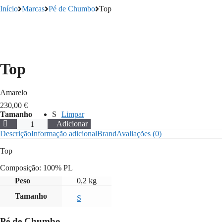
Início
Marcas
Pé de Chumbo
Top
Top
Amarelo
230,00
€
Tamanho
S
Limpar
Quantidade
Adicionar
de
Descrição
Informação adicional
Brand
Avaliações (0)
Top
Top
Composição: 100% PL
Peso
0,2 kg
Tamanho
S
Pé de Chumbo