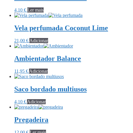
4,10
€
Ler mais
Vela perfumada Coconut Lime
21,00
€
Adicionar
Ambientador Balance
11,95
€
Adicionar
Saco bordado multiusos
4,10
€
Adicionar
Pregadeira
12,00
€
Ler mais