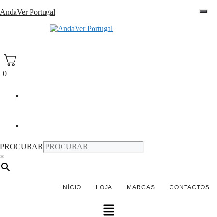
Saltar
AndaVer Portugal
para
o
andaver Portugal
conteúdo
0
PROCURAR
×
INÍCIO
LOJA
MARCAS
CONTACTOS
Menu