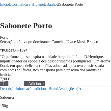
Início
Cosmética e Higiene
Banho
Sabonete Porto
Sabonete Porto
Porto
Sensação olfativa predominante: Camélia, Uva e Musk Branco
“
PORTO – 1394
“O perfume que se inspira na cidade berço do Infante D.Henrique,
impulsionador da epopeia dos descobrimentos portugueses. Um aroma
floral, em que a delicada camélia, adocicada pela uva e resfrescada
com notas aquáticas, nos transporta para a frescura dos jardins da
Invicta.”
7,90
€
Quantidade
Adicionar
de
Descrição
Informação adicional
Brand
Avaliações (0)
Sabonete
Porto
Sabonete
150g