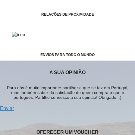
RELAÇÕES DE PROXIMIDADE
ENVIOS PARA TODO O MUNDO
A SUA OPINIÃO
Para nós é muito importante partilhar o que se faz em Portugal,
mas também saber da satisfação de quem compra o que é
português. Partilhe connosco a sua opinião! Obrigado. :)
Enviar
OFERECER UM VOUCHER