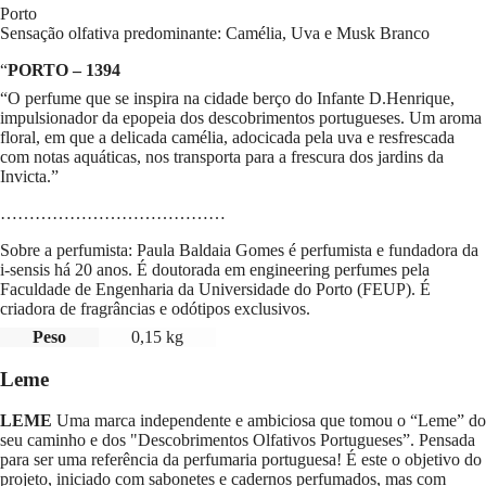
Porto
Sensação olfativa predominante: Camélia, Uva e Musk Branco
“
PORTO – 1394
“O perfume que se inspira na cidade berço do Infante D.Henrique,
impulsionador da epopeia dos descobrimentos portugueses. Um aroma
floral, em que a delicada camélia, adocicada pela uva e resfrescada
com notas aquáticas, nos transporta para a frescura dos jardins da
Invicta.”
…………………………………
Sobre a perfumista: Paula Baldaia Gomes é perfumista e fundadora da
i-sensis há 20 anos. É doutorada em engineering perfumes pela
Faculdade de Engenharia da Universidade do Porto (FEUP). É
criadora de fragrâncias e odótipos exclusivos.
Peso
0,15 kg
Leme
LEME
Uma marca independente e ambiciosa que tomou o “Leme” do
seu caminho e dos "Descobrimentos Olfativos Portugueses”. Pensada
para ser uma referência da perfumaria portuguesa! É este o objetivo do
projeto, iniciado com sabonetes e cadernos perfumados, mas com