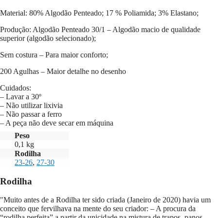
de
Barcelos
Material: 80% Algodão Penteado; 17 % Poliamida; 3% Elastano;
Produção: Algodão Penteado 30/1 – Algodão macio de qualidade
superior (algodão selecionado);
Sem costura – Para maior conforto;
200 Agulhas – Maior detalhe no desenho
Cuidados:
– Lavar a 30º
– Não utilizar lixivia
– Não passar a ferro
– A peça não deve secar em máquina
Peso
0,1 kg
Rodilha
23-26
,
27-30
Rodilha
"Muito antes de a Rodilha ter sido criada (Janeiro de 2020) havia um
conceito que fervilhava na mente do seu criador: – A procura da
“rodilha perfeita” a partir da unicidade na mistura de trapos, panos,