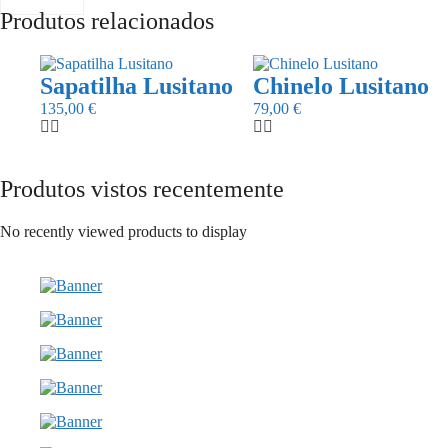
Produtos relacionados
This
This
product
product
Sapatilha Lusitano
Chinelo Lusitano
has
has
135,00
€
79,00
€
multiple
multiple
variants.
variants.
The
The
options
options
Produtos vistos recentemente
may
may
be
be
chosen
chosen
No recently viewed products to display
on
on
the
the
product
product
page
page