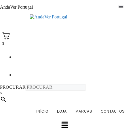
Saltar
AndaVer Portugal
para
o
andaver Portugal
conteúdo
0
PROCURAR
×
INÍCIO
LOJA
MARCAS
CONTACTOS
Menu