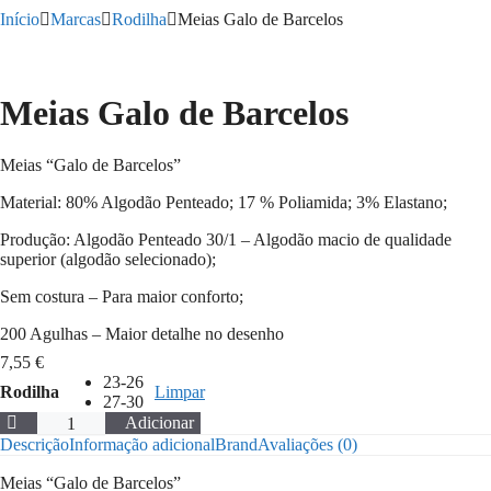
Início
Marcas
Rodilha
Meias Galo de Barcelos
Meias Galo de Barcelos
Meias “Galo de Barcelos”
Material: 80% Algodão Penteado; 17 % Poliamida; 3% Elastano;
Produção: Algodão Penteado 30/1 – Algodão macio de qualidade
superior (algodão selecionado);
Sem costura – Para maior conforto;
200 Agulhas – Maior detalhe no desenho
7,55
€
23-26
Rodilha
Limpar
27-30
Quantidade
Adicionar
de
Descrição
Informação adicional
Brand
Avaliações (0)
Meias
Galo
Meias “Galo de Barcelos”