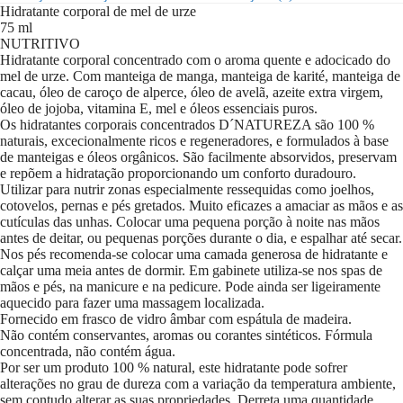
Hidratante
Hidratante corporal de mel de urze
corporal
75 ml
urze
NUTRITIVO
Hidratante corporal concentrado com o aroma quente e adocicado do
mel de urze. Com manteiga de manga, manteiga de karité, manteiga de
cacau, óleo de caroço de alperce, óleo de avelã, azeite extra virgem,
óleo de jojoba, vitamina E, mel e óleos essenciais puros.
Os hidratantes corporais concentrados D´NATUREZA são 100 %
naturais, excecionalmente ricos e regeneradores, e formulados à base
de manteigas e óleos orgânicos. São facilmente absorvidos, preservam
e repõem a hidratação proporcionando um conforto duradouro.
Utilizar para nutrir zonas especialmente ressequidas como joelhos,
cotovelos, pernas e pés gretados. Muito eficazes a amaciar as mãos e as
cutículas das unhas. Colocar uma pequena porção à noite nas mãos
antes de deitar, ou pequenas porções durante o dia, e espalhar até secar.
Nos pés recomenda-se colocar uma camada generosa de hidratante e
calçar uma meia antes de dormir. Em gabinete utiliza-se nos spas de
mãos e pés, na manicure e na pedicure. Pode ainda ser ligeiramente
aquecido para fazer uma massagem localizada.
Fornecido em frasco de vidro âmbar com espátula de madeira.
Não contém conservantes, aromas ou corantes sintéticos. Fórmula
concentrada, não contém água.
Por ser um produto 100 % natural, este hidratante pode sofrer
alterações no grau de dureza com a variação da temperatura ambiente,
sem contudo alterar as suas propriedades. Derreta uma quantidade