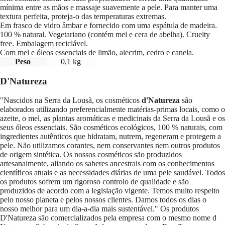
mínima entre as mãos e massaje suavemente a pele. Para manter uma
textura perfeita, proteja-o das temperaturas extremas.
Em frasco de vidro âmbar e fornecido com uma espátula de madeira.
100 % natural. Vegetariano (contém mel e cera de abelha). Cruelty
free. Embalagem reciclável.
Com mel e óleos essenciais de limão, alecrim, cedro e canela.
Peso
0,1 kg
D'Natureza
"Nascidos na Serra da Lousã, os cosméticos
d'Natureza
são
elaborados utilizando preferencialmente matérias-primas locais, como o
azeite, o mel, as plantas aromáticas e medicinais da Serra da Lousã e os
seus óleos essenciais. São cosméticos ecológicos, 100 % naturais, com
ingredientes autênticos que hidratam, nutrem, regeneram e protegem a
pele. Não utilizamos corantes, nem conservantes nem outros produtos
de origem sintética. Os nossos cosméticos são produzidos
artesanalmente, aliando os saberes ancestrais com os conhecimentos
científicos atuais e as necessidades diárias de uma pele saudável. Todos
os produtos sofrem um rigoroso controlo de qualidade e são
produzidos de acordo com a legislação vigente. Temos muito respeito
pelo nosso planeta e pelos nossos clientes. Damos todos os dias o
nosso melhor para um dia-a-dia mais sustentável." Os produtos
D'Natureza são comercializados pela empresa com o mesmo nome d