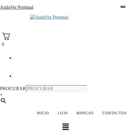
Saltar
AndaVer Portugal
para
o
andaver Portugal
conteúdo
0
PROCURAR
×
INÍCIO
LOJA
MARCAS
CONTACTOS
Menu