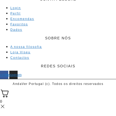
Login
Perfil
Encomendas
Favoritos
Dados
SOBRE NÓS
A nossa filosofia
Loja Viseu
Contactos
REDES SOCIAIS
acebook
Instagram
AndaVer Portugal (c). Todos os direitos reservados
0