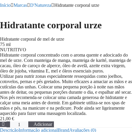
Início
Marcas
D'Natureza
Hidratante corporal urze
Hidratante corporal urze
Hidratante corporal de mel de urze
75 ml
NUTRITIVO
Hidratante corporal concentrado com o aroma quente e adocicado do
mel de urze. Com manteiga de manga, manteiga de karité, manteiga de
cacau, óleo de caroço de alperce, óleo de avelã, azeite extra virgem,
óleo de jojoba, vitamina E, mel e óleos essenciais puros.
Utilizar para nutrir zonas especialmente ressequidas como joelhos,
cotovelos, pernas e pés gretados. Muito eficazes a amaciar as mãos e as
cutículas das unhas. Colocar uma pequena porção à noite nas mãos
antes de deitar, ou pequenas porções durante o dia, e espalhar até secar.
Nos pés recomenda-se colocar uma camada generosa de hidratante e
calçar uma meia antes de dormir. Em gabinete utiliza-se nos spas de
mãos e pés, na manicure e na pedicure. Pode ainda ser ligeiramente
aquecido para fazer uma massagem localizada.
21,00
€
Quantidade
Adicionar
de
Descrição
Informação adicional
Brand
Avaliações (0)