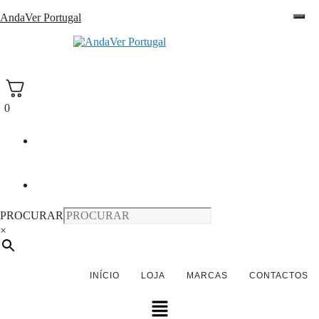
Saltar
AndaVer Portugal
para
o
andaver Portugal
conteúdo
0
PROCURAR
×
INÍCIO
LOJA
MARCAS
CONTACTOS
Menu