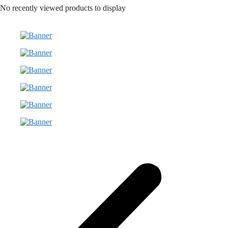
on
No recently viewed products to display
the
product
page