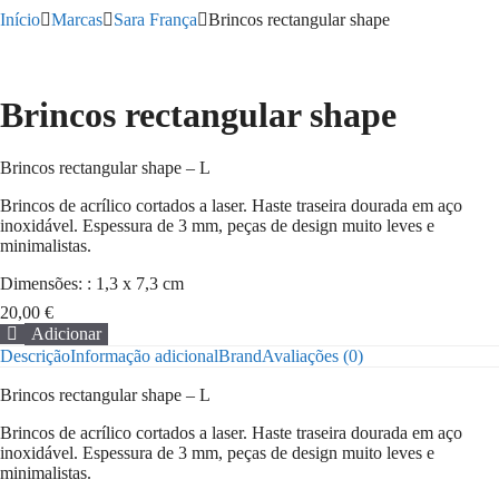
Início
Marcas
Sara França
Brincos rectangular shape
Brincos rectangular shape
Brincos rectangular shape – L
Brincos de acrílico cortados a laser. Haste traseira dourada em aço
inoxidável. Espessura de 3 mm, peças de design muito leves e
minimalistas.
Dimensões: : 1,3 x 7,3 cm
20,00
€
Adicionar
Quantidade
Descrição
Informação adicional
Brand
Avaliações (0)
de
Brincos
Brincos rectangular shape – L
rectangular
shape
Brincos de acrílico cortados a laser. Haste traseira dourada em aço
inoxidável. Espessura de 3 mm, peças de design muito leves e
minimalistas.