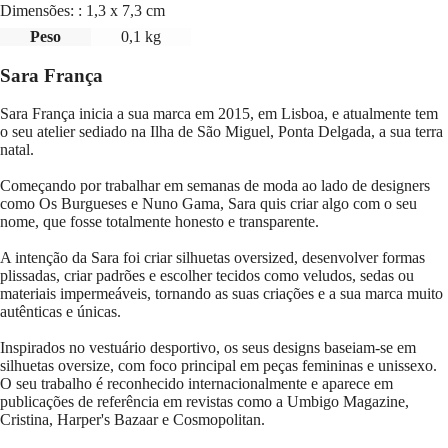
Dimensões: : 1,3 x 7,3 cm
Peso
0,1 kg
Sara França
Sara França inicia a sua marca em 2015, em Lisboa, e atualmente tem
o seu atelier sediado na Ilha de São Miguel, Ponta Delgada, a sua terra
natal.
Começando por trabalhar em semanas de moda ao lado de designers
como Os Burgueses e Nuno Gama, Sara quis criar algo com o seu
nome, que fosse totalmente honesto e transparente.
A intenção da Sara foi criar silhuetas oversized, desenvolver formas
plissadas, criar padrões e escolher tecidos como veludos, sedas ou
materiais impermeáveis, tornando as suas criações e a sua marca muito
autênticas e únicas.
Inspirados no vestuário desportivo, os seus designs baseiam-se em
silhuetas oversize, com foco principal em peças femininas e unissexo.
O seu trabalho é reconhecido internacionalmente e aparece em
publicações de referência em revistas como a Umbigo Magazine,
Cristina, Harper's Bazaar e Cosmopolitan.