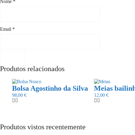
Nome
*
Email
*
Produtos relacionados
This
product
Bolsa Agostinho da Silva
Meias bailin
has
98,00
€
12,00
€
multiple
variants.
The
options
may
be
Produtos vistos recentemente
chosen