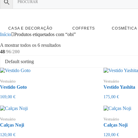
CASA E DECORAÇÃO
COFFRETS
COSMÉTICA 
Início
Produtos etiquetados com “obi”
Ordenado
A mostrar todos os 6 resultados
por
48
96
200
mais
recentes
Vestuário
Vestuário
Vestido Goto
Vestido Yashita
169,00
€
175,00
€
Vestuário
Vestuário
Calças Noji
Calças Noji
120,00
€
120,00
€