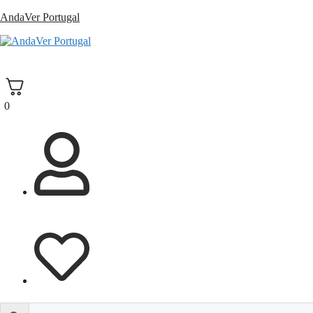
Saltar
AndaVer Portugal
para
o
andaver Portugal
conteúdo
0