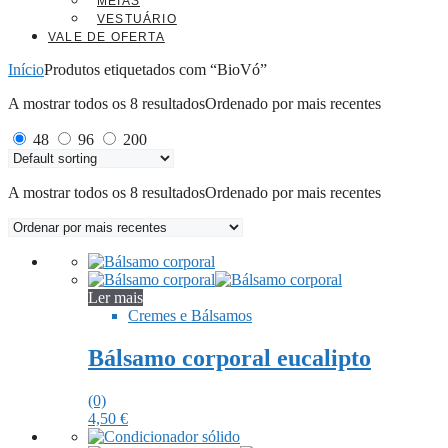
MEIAS
VESTUÁRIO
VALE DE OFERTA
Início
Produtos etiquetados com “BioVó”
A mostrar todos os 8 resultados
Ordenado por mais recentes
48
96
200
A mostrar todos os 8 resultados
Ordenado por mais recentes
Ler mais
Cremes e Bálsamos
Bálsamo corporal eucalipto
(0)
4,50
€