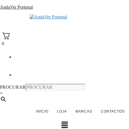
Saltar
AndaVer Portugal
para
o
andaver Portugal
conteúdo
0
PROCURAR
×
INÍCIO
LOJA
MARCAS
CONTACTOS
Menu