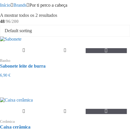
Início
Brands
Por ti perco a cabeça
Ordenado
A mostrar todos os 2 resultados
por
48
96
200
mais
recentes
Banho
Sabonete leite de burra
6,90
€
Cerâmica
Caixa cerâmica