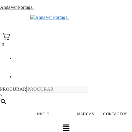
Saltar
AndaVer Portugal
para
o
andaver Portugal
conteúdo
0
PROCURAR
×
INÍCIO
LOJA
MARCAS
CONTACTOS
Menu