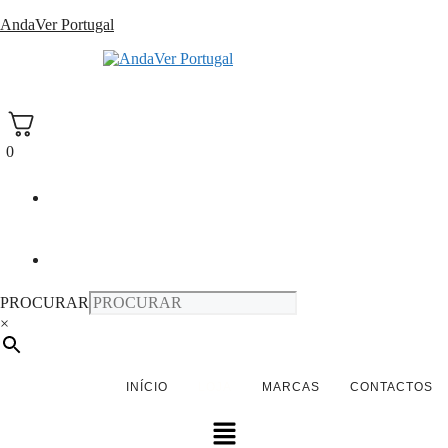
Saltar
AndaVer Portugal
para
o
andaver Portugal
conteúdo
0
PROCURAR
×
INÍCIO
LOJA
MARCAS
CONTACTOS
Menu