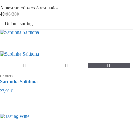
Ordenado
A mostrar todos os 8 resultados
por
48
96
200
mais
recentes
Coffrets
Sardinha Saltitona
23,90
€