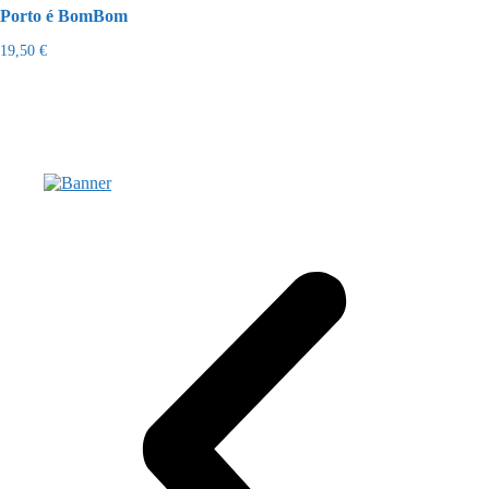
Porto é BomBom
19,50
€